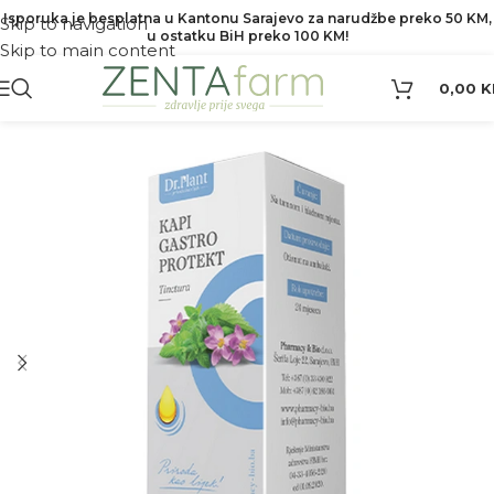
Isporuka je besplatna u Kantonu Sarajevo za narudžbe preko 50 KM,
Skip to navigation
u ostatku BiH preko 100 KM!
Skip to main content
0,00
K