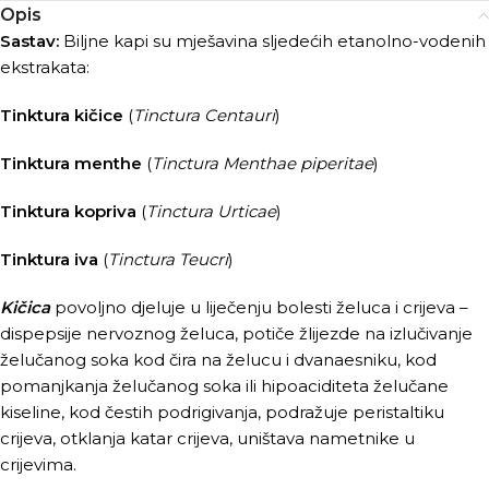
Opis
Sastav:
Biljne kapi su mješavina sljedećih etanolno-vodenih
ekstrakata:
Tinktura kičice
(
Tinctura Centauri
)
Tinktura menthe
(
Tinctura Menthae piperitae
)
Tinktura kopriva
(
Tinctura Urticae
)
Tinktura iva
(
Tinctura Teucri
)
Kičica
povoljno djeluje u liječenju bolesti želuca i crijeva –
dispepsije nervoznog želuca, potiče žlijezde na izlučivanje
želučanog soka kod čira na želucu i dvanaesniku, kod
pomanjkanja želučanog soka ili hipoaciditeta želučane
kiseline, kod čestih podrigivanja, podražuje peristaltiku
crijeva, otklanja katar crijeva, uništava nametnike u
crijevima.