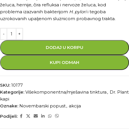
želuca, hernije, čira refluksa i nervoze želuca, kod
problema izazvanih bakterijom
H. pylori
i tegoba
uzrokovanih upaljenom sluznicom probavnog trakta.
DODAJ U KORPU
KUPI ODMAH
SKU:
10177
Kategorije:
Višekomponentna/mješavina tinktura
,
Dr. Plant
kapi
Oznake:
Novembarski popust
,
akcija
Podijeli: