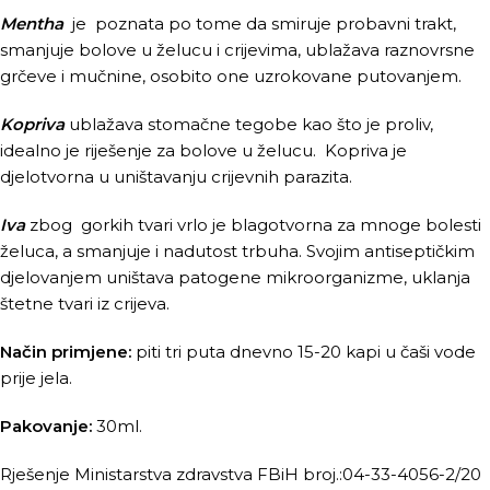
Mentha
je poznata po tome da smiruje probavni trakt,
smanjuje bolove u želucu i crijevima, ublažava raznovrsne
grčeve i mučnine, osobito one uzrokovane putovanjem.
Kopriva
ublažava stomačne tegobe kao što je proliv,
idealno je riješenje za bolove u želucu. Kopriva je
djelotvorna u uništavanju crijevnih parazita.
Iva
zbog gorkih tvari vrlo je blagotvorna za mnoge bolesti
želuca, a smanjuje i nadutost trbuha. Svojim antiseptičkim
djelovanjem uništava patogene mikroorganizme, uklanja
štetne tvari iz crijeva.
Način primjene:
piti tri puta dnevno 15-20 kapi u čaši vode
prije jela.
Pakovanje:
30ml.
Rješenje Ministarstva zdravstva FBiH broj.:04-33-4056-2/20