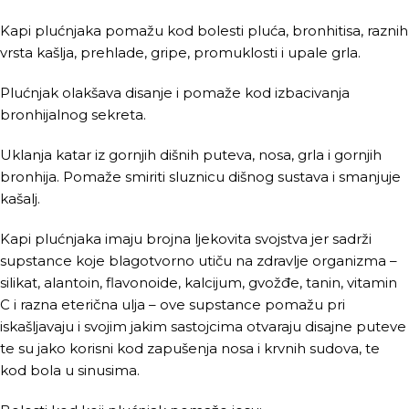
Kapi plućnjaka pomažu kod bolesti pluća, bronhitisa, raznih
vrsta kašlja, prehlade, gripe, promuklosti i upale grla.
Plućnjak olakšava disanje i pomaže kod izbacivanja
bronhijalnog sekreta.
Uklanja katar iz gornjih dišnih puteva, nosa, grla i gornjih
bronhija. Pomaže smiriti sluznicu dišnog sustava i smanjuje
kašalj.
Kapi plućnjaka imaju brojna ljekovita svojstva jer sadrži
supstance koje blagotvorno utiču na zdravlje organizma –
silikat, alantoin, flavonoide, kalcijum, gvožđe, tanin, vitamin
C i razna eterična ulja – ove supstance pomažu pri
iskašljavaju i svojim jakim sastojcima otvaraju disajne puteve
te su jako korisni kod zapušenja nosa i krvnih sudova, te
kod bola u sinusima.