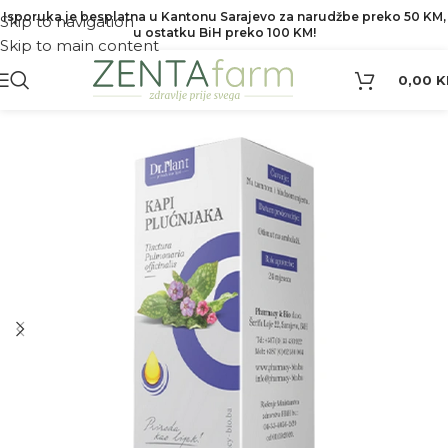
Isporuka je besplatna u Kantonu Sarajevo za narudžbe preko 50 KM,
Skip to navigation
u ostatku BiH preko 100 KM!
Skip to main content
0,00
K