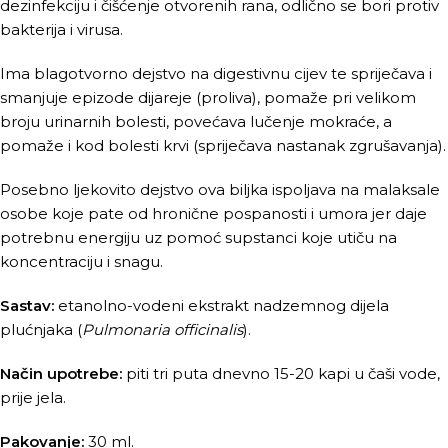
dezinfekciju i čišćenje otvorenih rana, odlično se bori protiv
bakterija i virusa.
Ima blagotvorno dejstvo na digestivnu cijev te spriječava i
smanjuje epizode dijareje (proliva), pomaže pri velikom
broju urinarnih bolesti, povećava lučenje mokraće, a
pomaže i kod bolesti krvi (spriječava nastanak zgrušavanja).
Posebno ljekovito dejstvo ova biljka ispoljava na malaksale
osobe koje pate od hronične pospanosti i umora jer daje
potrebnu energiju uz pomoć supstanci koje utiču na
koncentraciju i snagu.
Sastav:
etanolno-vodeni ekstrakt nadzemnog dijela
plućnjaka (
Pulmonaria officinalis
).
Način upotrebe:
piti tri puta dnevno 15-20 kapi u čaši vode,
prije jela.
Pakovanje:
30 ml.