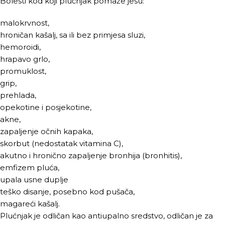
Bolesti kod koji plućnjak pomaže jesu:
malokrvnost,
hroničan kašalj, sa ili bez primjesa sluzi,
hemoroidi,
hrapavo grlo,
promuklost,
grip,
prehlada,
opekotine i posjekotine,
akne,
zapaljenje očnih kapaka,
skorbut (nedostatak vitamina C),
akutno i hronično zapaljenje bronhija (bronhitis),
emfizem pluća,
upala usne duplje
teško disanje, posebno kod pušača,
magareći kašalj.
Plućnjak je odličan kao antiupalno sredstvo, odličan je za