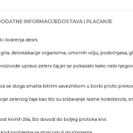
DODATNE INFORMACIJE
DOSTAVA I PLAĆANJE
 i kvarenja desni.
 grla, detoksikacije organizma, umornih očiju, podočnjaka, gl
vode upravo zeleni čaj jer se pokazalo kako neki njegovi s
pa se stoga smatra bitnim saveznikom u borbi protiv preko
ije zelenog čaja kao što su snižavanje razine kolesterola, sm
st krvnih žila, što dovodi do boljeg protoka krvi.
jek kod problema sa stolicom ili mučninama.