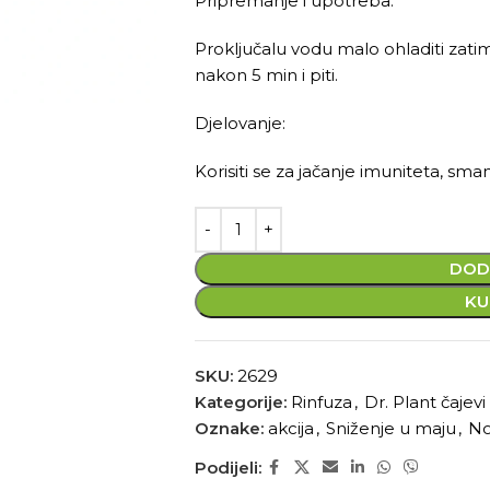
Pripremanje i upotreba:
Proključalu vodu malo ohladiti zatim 
nakon 5 min i piti.
Djelovanje:
Korisiti se za jačanje imuniteta, sman
DOD
KU
SKU:
2629
Kategorije:
Rinfuza
,
Dr. Plant čajevi
Oznake:
akcija
,
Sniženje u maju
,
No
Podijeli: