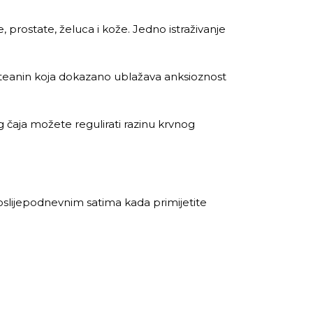
prostate, želuca i kože. Jedno istraživanje
– teanin koja dokazano ublažava anksioznost
g čaja možete regulirati razinu krvnog
poslijepodnevnim satima kada primijetite