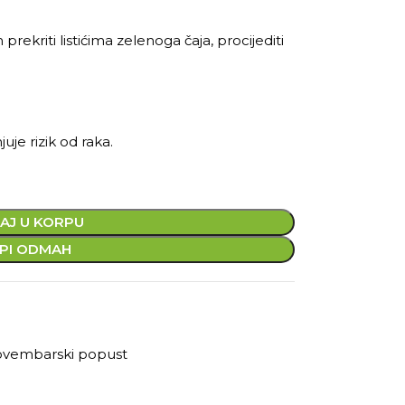
prekriti listićima zelenoga čaja, procijediti
juje rizik od raka.
AJ U KORPU
PI ODMAH
vembarski popust