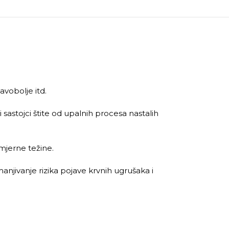
avobolje itd.
astojci štite od upalnih procesa nastalih
mjerne težine.
anjivanje rizika pojave krvnih ugrušaka i