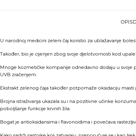
OPIS
U narodnoj medicini zeleni čaj koristio za ublažavanje bolesti
Također, bio je cijenjen zbog svoje djelotvornosti kod upale
Mnoge kozmetičke kompanije odnedavno dodaju u svoje proiz
UVB zračenjem.
Ekstrakt zelenog čaja također potpomaže oksidaciju masti 
Brojna istraživanja ukazala su i na pozitivne učinke konzumac
poboljšanje funkcije krvnih žila.
Bogat je antioksidansima i flavonoidima i povećava rastezljivo
Kako sadrži sastojke koji zatvaraju, preporučuje se i kao li