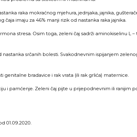
anka raka mokraćnog mjehura, jednjaka, jajnika, gušterače, 
nog čaja imaju za 46% manji rizik od nastanka raka jajnika.
mona stresa. Osim toga, zeleni čaj sadrži aminokiselinu L 
 od nastanka srčanih bolesti. Svakodnevnim ispijanjem zeleno
enitalne bradavice i rak vrata (ili rak grlića) maternice.
ju i pamćenje. Zeleni čaj pijte u prijepodnevnim ili ranijim 
od 01.09.2020.