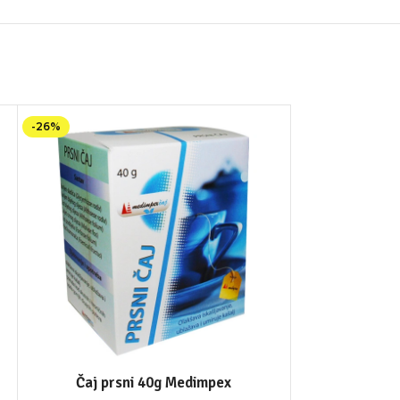
-26%
Čaj prsni 40g Medimpex
Čaj Tah