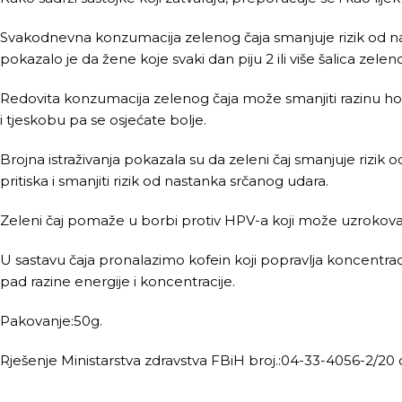
Svakodnevna konzumacija zelenog čaja smanjuje rizik od nast
pokazalo je da žene koje svaki dan piju 2 ili više šalica zele
Redovita konzumacija zelenog čaja može smanjiti razinu hor
i tjeskobu pa se osjećate bolje.
Brojna istraživanja pokazala su da zeleni čaj smanjuje rizik
pritiska i smanjiti rizik od nastanka srčanog udara.
Zeleni čaj pomaže u borbi protiv HPV-a koji može uzrokovati g
U sastavu čaja pronalazimo kofein koji popravlja koncentraci
pad razine energije i koncentracije.
Pakovanje:50g.
Rješenje Ministarstva zdravstva FBiH broj.:04-33-4056-2/20 