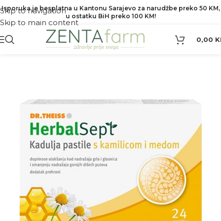
Isporuka je besplatna u Kantonu Sarajevo za narudžbe preko 50 KM,
Skip to navigation
u ostatku BiH preko 100 KM!
Skip to main content
0,00
K