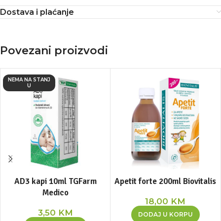
Dostava i plaćanje
Povezani proizvodi
NEMA NA STANJ
U
AD3 kapi 10ml TGFarm
Apetit forte 200ml Biovitalis
Medico
18,00
KM
3,50
KM
DODAJ U KORPU