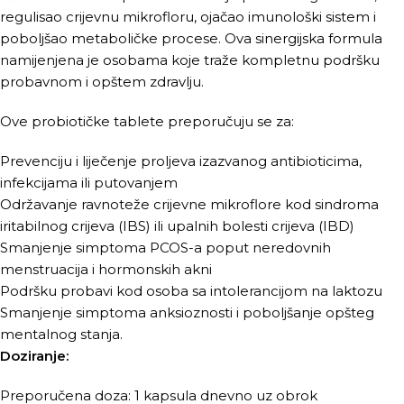
regulisao crijevnu mikrofloru, ojačao imunološki sistem i
poboljšao metaboličke procese. Ova sinergijska formula
namijenjena je osobama koje traže kompletnu podršku
probavnom i opštem zdravlju.
Ove probiotičke tablete preporučuju se za:
Prevenciju i liječenje proljeva izazvanog antibioticima,
infekcijama ili putovanjem
Održavanje ravnoteže crijevne mikroflore kod sindroma
iritabilnog crijeva (IBS) ili upalnih bolesti crijeva (IBD)
Smanjenje simptoma PCOS-a poput neredovnih
menstruacija i hormonskih akni
Podršku probavi kod osoba sa intolerancijom na laktozu
Smanjenje simptoma anksioznosti i poboljšanje opšteg
mentalnog stanja.
Doziranje:
Preporučena doza: 1 kapsula dnevno uz obrok