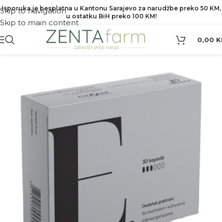
Isporuka je besplatna u Kantonu Sarajevo za narudžbe preko 50 KM,
Skip to navigation
u ostatku BiH preko 100 KM!
Skip to main content
0,00
K