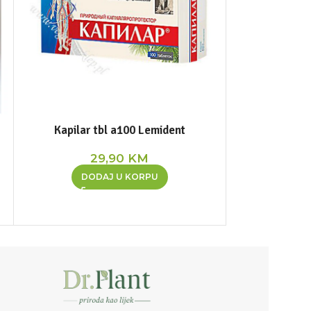
Kapilar tbl a100 Lemident
Osteo Bi-Flex,
29,90
KM
4
DODAJ U KORPU
DOD