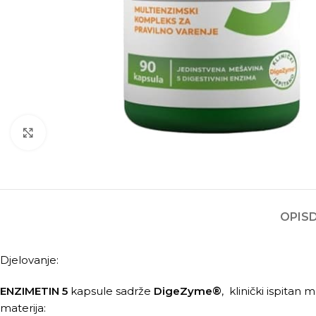
Kliknite za povećanje
OPIS
Djelovanje:
ENZIMETIN
5
kapsule sadrže
DigeZyme
®
, klinički ispitan
materija: