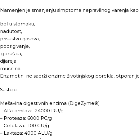
Namenjen je smanjenju simptoma nepravilnog varenja kao 
bol u stomaku,
nadutost,
prisustvo gasova,
podrigivanje,
gorušica,
dijareja i
mučnina.
Enzimetin ne sadrži enzime životinjskog porekla, otporan je 
Sastojci:
Mešavina digestivnih enzima (DigeZyme®)
– Alfa-amilaza: 24000 DU/g
– Proteaza: 6000 PC/g
– Celulaza: 1100 CU/g
– Laktaza: 4000 ALU/g