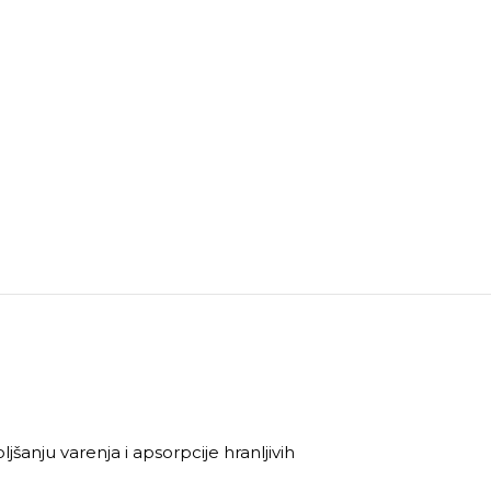
šanju varenja i apsorpcije hranljivih