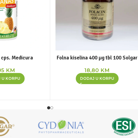
 cps. Medicura
Folna kiselina 400 μg tbl 100 Solgar
95
KM
18,80
KM
 U KORPU
DODAJ U KORPU