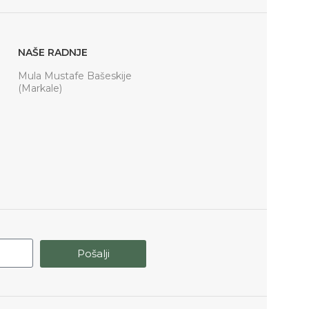
NAŠE RADNJE
Mula Mustafe Bašeskije
(Markale)
Pošalji