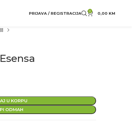
0
PRIJAVA / REGISTRACIJA
0,00
KM
 Esensa
AJ U KORPU
PI ODMAH