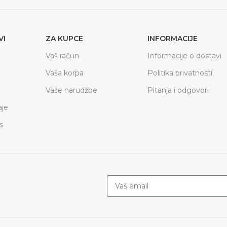
VI
ZA KUPCE
INFORMACIJE
Vaš račun
Informacije o dostavi
Vaša korpa
Politika privatnosti
Vaše narudžbe
Pitanja i odgovori
je
s