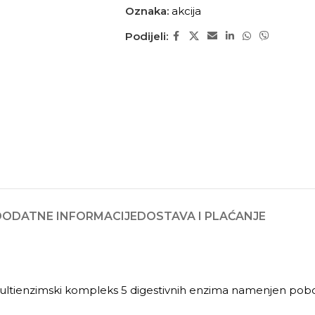
Oznaka:
akcija
Podijeli:
DODATNE INFORMACIJE
DOSTAVA I PLAĆANJE
 multienzimski kompleks 5 digestivnih enzima namenjen pobolj