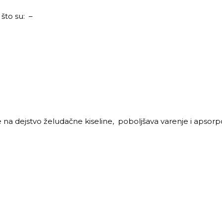
što su: –
na dejstvo želudačne kiseline, poboljšava varenje i apsorpcij