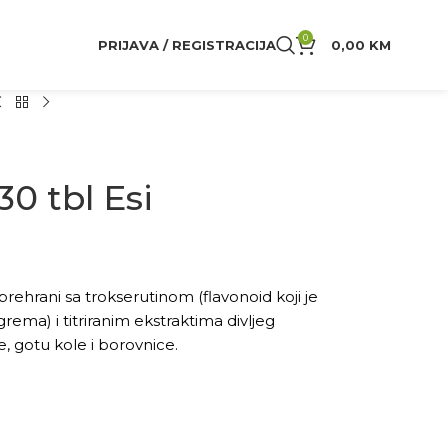
0
PRIJAVA / REGISTRACIJA
0,00
KM
30 tbl Esi
rehrani sa trokserutinom (flavonoid koji je
rema) i titriranim ekstraktima divljeg
e, gotu kole i borovnice.