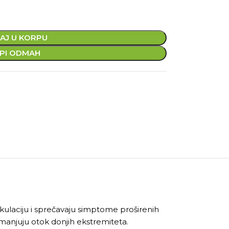
AJ U KORPU
PI ODMAH
ulaciju i sprečavaju simptome proširenih
i umanjuju otok donjih ekstremiteta.