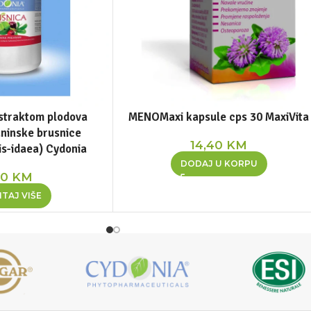
straktom plodova
MENOMaxi kapsule cps 30 MaxiVita
ninske brusnice
14,40
KM
is-idaea) Cydonia
DODAJ U KORPU
80
KM
TAJ VIŠE