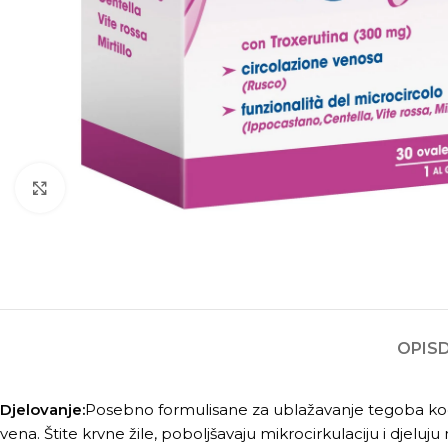
Kliknite za povećanje
OPIS
Djelovanje:
Posebno formulisane za ublažavanje tegoba kod 
vena. Štite krvne žile, poboljšavaju mikrocirkulaciju i djeluj