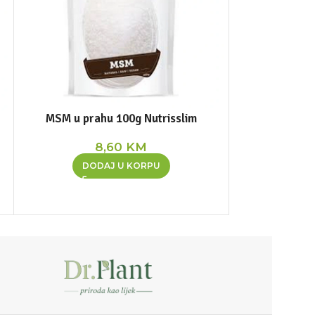
MSM u prahu 100g Nutrisslim
Remos 2% 
M
8,60
KM
DODAJ U KORPU
DOD