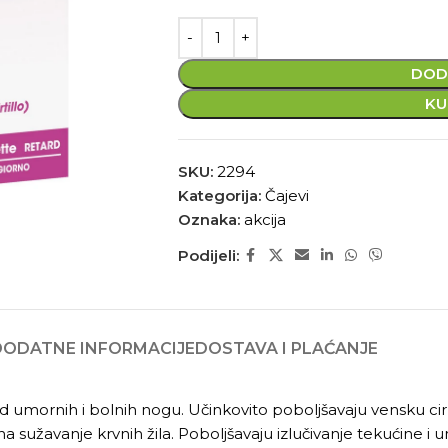
DOD
KU
SKU:
2294
Kategorija:
Čajevi
Oznaka:
akcija
Podijeli:
DODATNE INFORMACIJE
DOSTAVA I PLAĆANJE
umornih i bolnih nogu. Učinkovito poboljšavaju vensku cirk
u na sužavanje krvnih žila. Poboljšavaju izlučivanje tekućine 