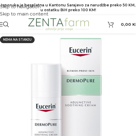
Isporuka je besplatna u Kantonu Sarajevo za narudžbe preko 50 KM,
Skip to navigation
u ostatku BiH preko 100 KM!
Skip to main content
0,00
K
NEMA NA STANJU