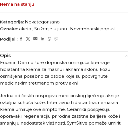
Nema na stanju
Kategorija:
Nekategorisano
Oznake:
akcija
,
Sniženje u junu
,
Novembarski popust
Podijeli:
Opis
Eucerin DermoPure dopunska umirujuća krema je
hidratantna krema za masnu i aknama sklonu kožu
osmišljena posebno za osobe koje su podvrgnute
medicinskim tretmanom protiv akni.
Jedna od čestih nuspojava medicinskog liječenja akni je
ozbiljna suhoća kože. Intenzivno hidratantna, nemasna
krema umiruje ove simptome. Ceramidi pospješuju
oporavak i regeneraciju prirodne zaštitne barijere kože i
smanjuju nedostatak vlažnosti, SymSitive pomaže umiriti