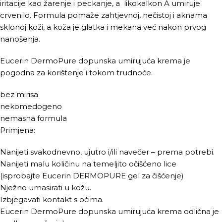
iritacije kao žarenje i peckanje, a likokalkon A umiruje
crvenilo. Formula pomaže zahtjevnoj, nečistoj i aknama
sklonoj koži, a koža je glatka i mekana već nakon prvog
nanošenja.
Eucerin DermoPure dopunska umirujuća krema je
pogodna za korištenje i tokom trudnoće.
bez mirisa
nekomedogeno
nemasna formula
Primjena:
Nanijeti svakodnevno, ujutro i/ili navečer – prema potrebi.
Nanijeti malu količinu na temeljito očišćeno lice
(isprobajte Eucerin DERMOPURE gel za čišćenje)
Nježno umasirati u kožu.
Izbjegavati kontakt s očima.
Eucerin DermoPure dopunska umirujuća krema odlična je