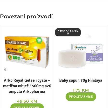
Povezani proizvodi
NEMA NA STANJ
U
Arko Royal Gelee royale –
Baby sapun 70g Himlaya
matična mliječ 1500mg a20
1,75
KM
ampula Arkopharma
PROČITAJ VIŠE
49,60
KM
DODAJ U KORPU