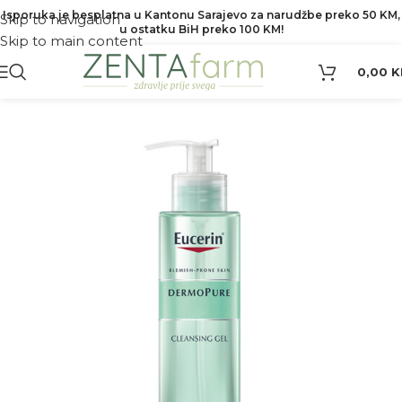
Isporuka je besplatna u Kantonu Sarajevo za narudžbe preko 50 KM,
Skip to navigation
u ostatku BiH preko 100 KM!
Skip to main content
0,00
K