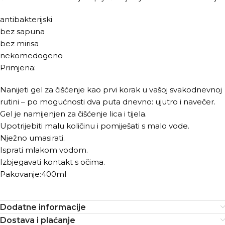
antibakterijski
bez sapuna
bez mirisa
nekomedogeno
Primjena:
Nanijeti gel za čišćenje kao prvi korak u vašoj svakodnevnoj
rutini – po mogućnosti dva puta dnevno: ujutro i navečer.
Gel je namijenjen za čišćenje lica i tijela.
Upotrijebiti malu količinu i pomiješati s malo vode.
Nježno umasirati.
Isprati mlakom vodom.
Izbjegavati kontakt s očima.
Pakovanje:400ml
Dodatne informacije
Dostava i plaćanje