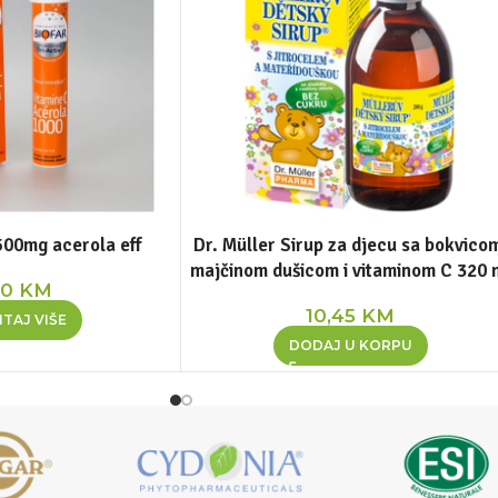
500mg acerola eff
Dr. Müller Sirup za djecu sa bokvico
majčinom dušicom i vitaminom C 320 
30
KM
10,45
KM
TAJ VIŠE
DODAJ U KORPU