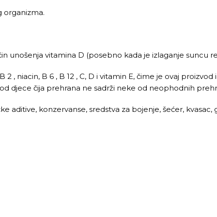
eg organizma.
način unošenja vitamina D (posebno kada je izlaganje suncu r
2 , niacin, B 6 , B 12 , C, D i vitamin E, čime je ovaj proizvo
ti kod djece čija prehrana ne sadrži neke od neophodnih pre
ke aditive, konzervanse, sredstva za bojenje, šećer, kvasac, g