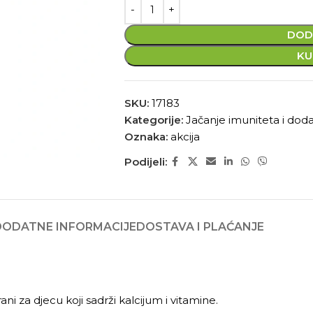
DOD
KU
SKU:
17183
Kategorije:
Jačanje imuniteta i dodac
Oznaka:
akcija
Podijeli:
DODATNE INFORMACIJE
DOSTAVA I PLAĆANJE
ni za djecu koji sadrži kalcijum i vitamine.