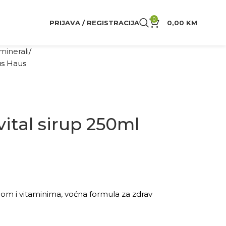
0
PRIJAVA / REGISTRACIJA
0,00
KM
 minerali
us Haus
vital sirup 250ml
om i vitaminima, voćna formula za zdrav