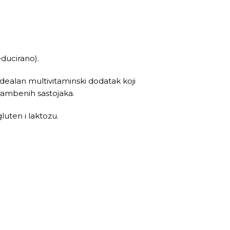
educirano).
d idealan multivitaminski dodatak koji
hrambenih sastojaka.
luten i laktozu.