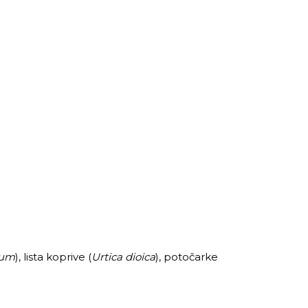
vum
), lista koprive (
Urtica dioica
), potočarke