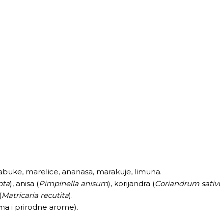
jabuke, marelice, ananasa, marakuje, limuna.
ota
), anisa (
Pimpinella anisum
), korijandra (
Coriandrum sati
(
Matricaria recutita
).
a i prirodne arome).