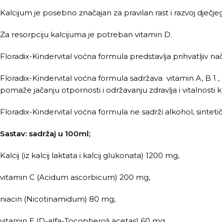
Kalcijum je posebno značajan za pravilan rast i razvoj dječj
Za resorpciju kalcijuma je potreban vitamin D.
Floradix-Kindervital voćna formula predstavlja prihvatljiv 
Floradix-Kindervital voćna formula sadržava vitamin A, B 1 , B 
pomaže jačanju otpornosti i održavanju zdravlja i vitalnos
Floradix-Kindervital voćna formula ne sadrži alkohol, sintetič
Sastav: sadržaj u 100ml;
Kalcij (iz kalcij laktata i kalcij glukonata) 1200 mg,
vitamin C (Acidum ascorbicum) 200 mg,
niacin (Nicotinamidum) 80 mg,
vitamin E (D-alfa-Tocopheroli acetas) 60 mg,