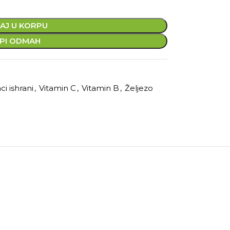
AJ U KORPU
PI ODMAH
i ishrani
,
Vitamin C
,
Vitamin B
,
Željezo