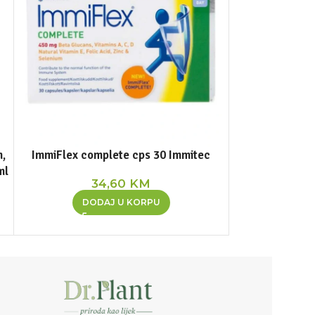
m,
ImmiFlex complete cps 30 Immitec
Immunace 
ml
34,60
KM
3
DODAJ U KORPU
DOD