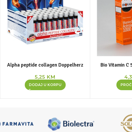
Alpha peptide collagen Doppelherz
Bio Vitamin C 
5,25
KM
4,
DODAJ U KORPU
PROČI