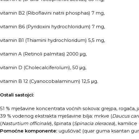
vitamin B2 (Riboflavini natrii phosphas) 7 mg,
vitamin B6 (Pyridoxini hydrochloridum) 7 mg,
vitamin B1 (Thiamini hydrochloridum) 5,5 mg,
vitamin A (Retinoli palmitas) 2000 μg,
vitamin D (Cholecalciferolum), 50 μg,
vitamin B 12 (Cyanocobalaminum) 12,5 μg.
Ostali sastojci:
51 % mješavine koncentrata voćnih sokova
:
grejpa, rogača, 
39 % vodenog ekstrakta mješavine bilja: mrkve (
Daucus car
(
Nasturtium officinale
), špinata (
Spinacia oleracea
), kamilice 
Pomoćne komponente:
ugušćivač (quar guma ksantan gum