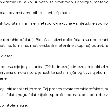
vitamin B9, a koji su važni za proizvodnju energije, metabol
folati prvenstveno bili izolirani iz špinata.
k tog vitamina i nije metabolički aktivna – sintetski je spoj fo
.
tetrahidrofolata). Biološki aktivni oblici folata su reducirani
metilne, formilne, metilenske ili metenilne skupine) potreb
 kvasac.
procesu dijeljenja stanica (DNK sinteze), sinteze aminokisel
jivanja umora i iscrpljenosti te rasta majčinog tkiva tijekom 
rane.
raju biti razbijeni jetrom. Taj proces stvara tetrahidrofolate,
metilni folati mogu folate tijelu isporučiti odmah, bez potreb
o intolerancije.