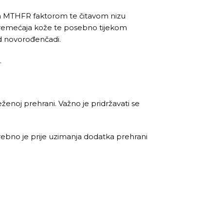
skim MTHFR faktorom te čitavom nizu
oremećaja kože te posebno tijekom
od novorođenčadi.
.
enoj prehrani. Važno je pridržavati se
trebno je prije uzimanja dodatka prehrani