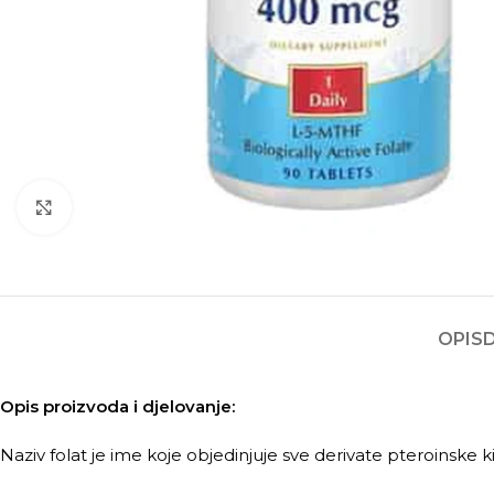
Kliknite za povećanje
OPIS
Opis proizvoda i djelovanje:
Naziv folat je ime koje objedinjuje sve derivate pteroinske ki