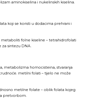
izam aminokiselina i nukelinskih kiselina.
lata koji se koristi u dodacima prehrani i
 metaboliti folne kiseline – tetrahidrofolati
ne za sintezu DNA.
ina, metabolizma homocisteina, stvaranja
trudnoće. metilni folati – tijelo ne može
 odnosno metilne folate – oblik folata kojeg
e za pretvorbom.