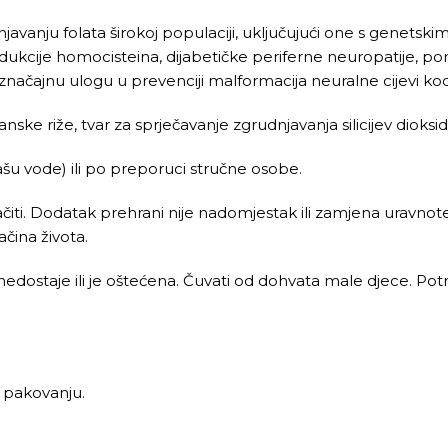
unjavanju folata širokoj populaciji, uključujući one s genet
ukcije homocisteina, dijabetičke periferne neuropatije, p
načajnu ulogu u prevenciji malformacija neuralne cijevi k
ske riže, tvar za sprječavanje zgrudnjavanja silicijev dioksid
ašu vode) ili po preporuci stručne osobe.
i. Dodatak prehrani nije nadomjestak ili zamjena uravnotež
čina života.
 nedostaje ili je oštećena. Čuvati od dohvata male djece. Po
 pakovanju.