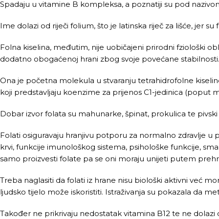
Spadaju u vitamine B kompleksa, a poznatiji su pod nazivom 
Ime dolazi od riječi folium, što je latinska riječ za lišće, jer su 
Folna kiselina, međutim, nije uobičajeni prirodni fziološki obli
dodatno obogaćenoj hrani zbog svoje povećane stabilnosti
Ona je početna molekula u stvaranju tetrahidrofolne kiseline (
koji predstavljaju koenzime za prijenos C1-jedinica (poput 
Dobar izvor folata su mahunarke, špinat, prokulica te pivski
Folati osiguravaju hranjivu potporu za normalno zdravlje u 
krvi, funkcije imunološkog sistema, psihološke funkcije, sman
samo proizvesti folate pa se oni moraju unijeti putem preh
Treba naglasiti da folati iz hrane nisu biološki aktivni već mo
ljudsko tijelo može iskoristiti. Istraživanja su pokazala da 
Također ne prikrivaju nedostatak vitamina B12 te ne dolazi d