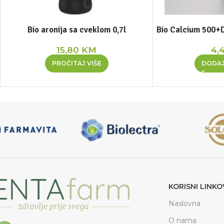
Bio aronija sa cveklom 0,7l
Bio Calcium 500+D
15,80
KM
4,
PROČITAJ VIŠE
DODAJ
KORISNI LINKO
Naslovna
O nama