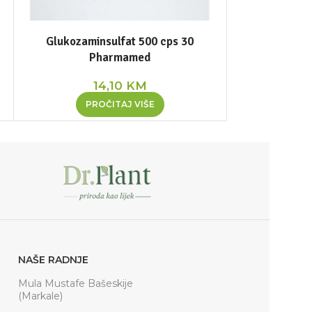
Glukozaminsulfat 500 cps 30
Kakao u 
Pharmamed
14,10
KM
PR
PROČITAJ VIŠE
NAŠE RADNJE
Mula Mustafe Bašeskije
(Markale)