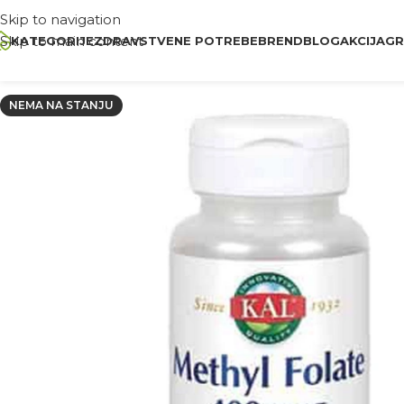
Skip to navigation
Skip to main content
KATEGORIJE
ZDRAVSTVENE POTREBE
BREND
BLOG
AKCIJA
GR
NEMA NA STANJU