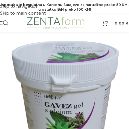
Isporuka je besplatna u Kantonu Sarajevo za narudžbe preko 50 KM,
Skip to navigation
u ostatku BiH preko 100 KM!
Skip to main content
0,00
K