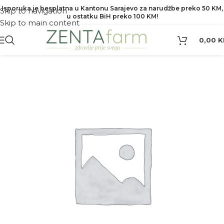
Isporuka je besplatna u Kantonu Sarajevo za narudžbe preko 50 KM,
Skip to navigation
u ostatku BiH preko 100 KM!
Skip to main content
0,00
K