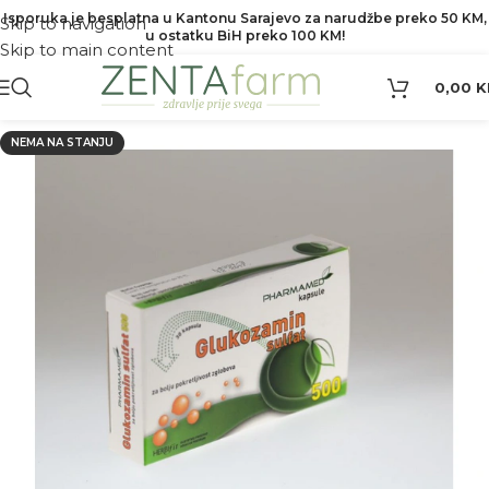
Isporuka je besplatna u Kantonu Sarajevo za narudžbe preko 50 KM,
Skip to navigation
u ostatku BiH preko 100 KM!
Skip to main content
0,00
K
NEMA NA STANJU