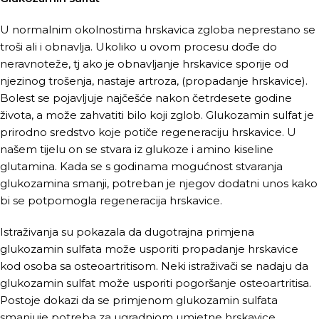
U normalnim okolnostima hrskavica zgloba neprestano se
troši ali i obnavlja. Ukoliko u ovom procesu dođe do
neravnoteže, tj ako je obnavljanje hrskavice sporije od
njezinog trošenja, nastaje artroza, (propadanje hrskavice).
Bolest se pojavljuje najčešće nakon četrdesete godine
života, a može zahvatiti bilo koji zglob. Glukozamin sulfat je
prirodno sredstvo koje potiče regeneraciju hrskavice. U
našem tijelu on se stvara iz glukoze i amino kiseline
glutamina. Kada se s godinama mogućnost stvaranja
glukozamina smanji, potreban je njegov dodatni unos kako
bi se potpomogla regeneracija hrskavice.
Istraživanja su pokazala da dugotrajna primjena
glukozamin sulfata može usporiti propadanje hrskavice
kod osoba sa osteoartritisom. Neki istraživači se nadaju da
glukozamin sulfat može usporiti pogoršanje osteoartritisa.
Postoje dokazi da se primjenom glukozamin sulfata
smanjuje potreba za ugradnjom umjetne hrskavice