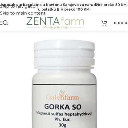
Isporuka je besplatna u Kantonu Sarajevo za narudžbe preko 50 KM,
Skip to navigation
u ostatku BiH preko 100 KM!
Skip to main content
0,00
K