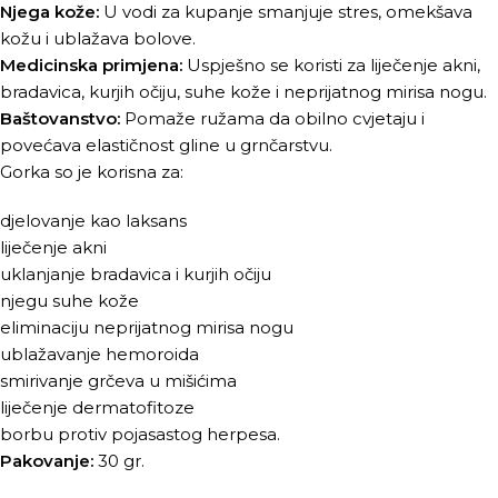
Njega kože:
U vodi za kupanje smanjuje stres, omekšava
kožu i ublažava bolove.
Medicinska primjena:
Uspješno se koristi za liječenje akni,
bradavica, kurjih očiju, suhe kože i neprijatnog mirisa nogu.
Baštovanstvo:
Pomaže ružama da obilno cvjetaju i
povećava elastičnost gline u grnčarstvu.
Gorka so je korisna za:
djelovanje kao laksans
liječenje akni
uklanjanje bradavica i kurjih očiju
njegu suhe kože
eliminaciju neprijatnog mirisa nogu
ublažavanje hemoroida
smirivanje grčeva u mišićima
liječenje dermatofitoze
borbu protiv pojasastog herpesa.
Pakovanje:
30 gr.