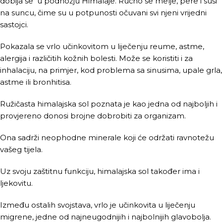
dobija se u podnožju Himalaje. Ručno se melje, pere i suši
na suncu, čime su u potpunosti očuvani svi njeni vrijedni
sastojci.
Pokazala se vrlo učinkovitom u liječenju reume, astme,
alergija i različitih kožnih bolesti. Može se koristiti i za
inhalaciju, na primjer, kod problema sa sinusima, upale grla,
astme ili bronhitisa.
Ružičasta himalajska sol poznata je kao jedna od najboljih i
provjereno donosi brojne dobrobiti za organizam.
Ona sadrži neophodne minerale koji će održati ravnotežu
vašeg tijela.
Uz svoju zaštitnu funkciju, himalajska sol također ima i
ljekovitu.
Između ostalih svojstava, vrlo je učinkovita u liječenju
migrene, jedne od najneugodnijih i najbolnijih glavobolja.