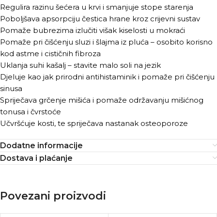
Regulira razinu šećera u krvi i smanjuje stope starenja
Poboljšava apsorpciju čestica hrane kroz crijevni sustav
Pomaže bubrezima izlučiti višak kiselosti u mokraći
Pomaže pri čišćenju sluzi i šlajma iz pluća – osobito korisno
kod astme i cističnih fibroza
Uklanja suhi kašalj – stavite malo soli na jezik
Djeluje kao jak prirodni antihistaminik i pomaže pri čišćenju
sinusa
Spriječava grčenje mišića i pomaže održavanju mišićnog
tonusa i čvrstoće
Učvršćuje kosti, te spriječava nastanak osteoporoze
Dodatne informacije
Dostava i plaćanje
Povezani proizvodi