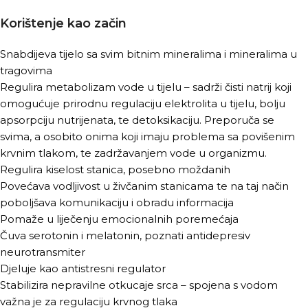
Korištenje kao začin
Snabdijeva tijelo sa svim bitnim mineralima i mineralima u
tragovima
Regulira metabolizam vode u tijelu – sadrži čisti natrij koji
omogućuje prirodnu regulaciju elektrolita u tijelu, bolju
apsorpciju nutrijenata, te detoksikaciju. Preporuča se
svima, a osobito onima koji imaju problema sa povišenim
krvnim tlakom, te zadržavanjem vode u organizmu.
Regulira kiselost stanica, posebno moždanih
Povećava vodljivost u živčanim stanicama te na taj način
poboljšava komunikaciju i obradu informacija
Pomaže u liječenju emocionalnih poremećaja
Čuva serotonin i melatonin, poznati antidepresiv
neurotransmiter
Djeluje kao antistresni regulator
Stabilizira nepravilne otkucaje srca – spojena s vodom
važna je za regulaciju krvnog tlaka