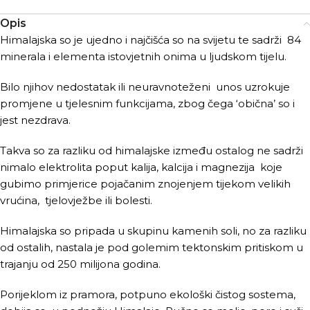
Opis
Himalajska so je ujedno i najčišća so na svijetu te sadrži 84
minerala i elementa istovjetnih onima u ljudskom tijelu.
Bilo njihov nedostatak ili neuravnoteženi unos uzrokuje
promjene u tjelesnim funkcijama, zbog čega ‘obična’ so i
jest nezdrava.
Takva so za razliku od himalajske između ostalog ne sadrži
nimalo elektrolita poput kalija, kalcija i magnezija koje
gubimo primjerice pojačanim znojenjem tijekom velikih
vrućina, tjelovježbe ili bolesti.
Himalajska so pripada u skupinu kamenih soli, no za razliku
od ostalih, nastala je pod golemim tektonskim pritiskom u
trajanju od 250 milijona godina.
Porijeklom iz pramora, potpuno ekološki čistog sostema,