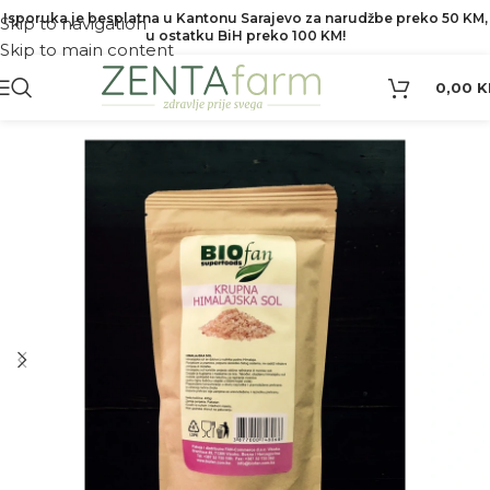
Isporuka je besplatna u Kantonu Sarajevo za narudžbe preko 50 KM,
Skip to navigation
u ostatku BiH preko 100 KM!
Skip to main content
0,00
K