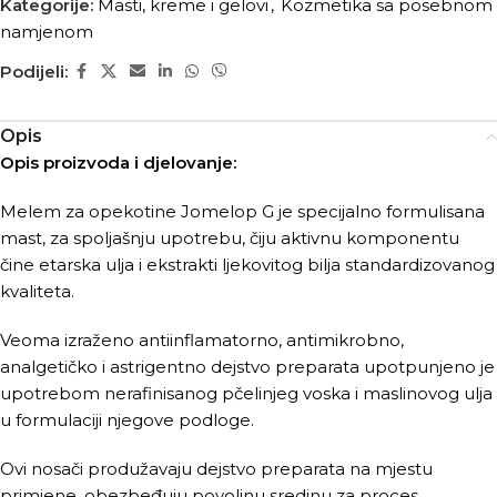
Kategorije:
Masti, kreme i gelovi
,
Kozmetika sa posebnom
namjenom
Podijeli:
Opis
Opis proizvoda i djelovanje:
Melem za opekotine Jomelop G je specijalno formulisana
mast, za spoljašnju upotrebu, čiju aktivnu komponentu
čine etarska ulja i ekstrakti ljekovitog bilja standardizovanog
kvaliteta.
Veoma izraženo antiinflamatorno, antimikrobno,
analgetičko i astrigentno dejstvo preparata upotpunjeno je
upotrebom nerafinisanog pčelinjeg voska i maslinovog ulja
u formulaciji njegove podloge.
Ovi nosači produžavaju dejstvo preparata na mjestu
primjene, obezbeđuju povoljnu sredinu za proces