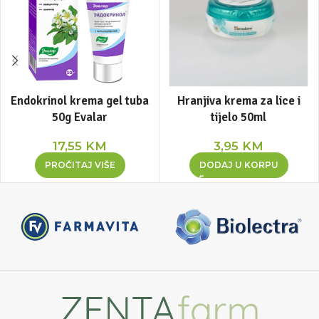
Endokrinol krema gel tuba
Hranjiva krema za lice i
50g Evalar
tijelo 50ml
17,55
KM
3,95
KM
PROČITAJ VIŠE
DODAJ U KORPU