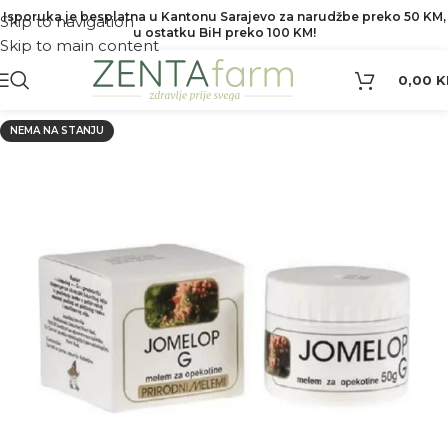
Isporuka je besplatna u Kantonu Sarajevo za narudžbe preko 50 KM,
Skip to navigation
u ostatku BiH preko 100 KM!
Skip to main content
0,00
K
NEMA NA STANJU