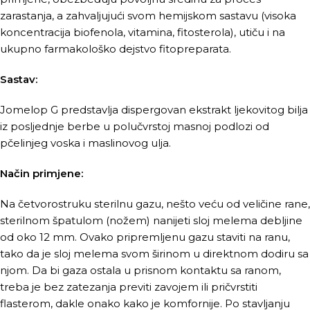
zarastanja, a zahvaljujući svom hemijskom sastavu (visoka
koncentracija biofenola, vitamina, fitosterola), utiču i na
ukupno farmakološko dejstvo fitopreparata.
Sastav:
Jomelop G predstavlja dispergovan ekstrakt ljekovitog bilja
iz posljednje berbe u polučvrstoj masnoj podlozi od
pčelinjeg voska i maslinovog ulja.
Način primjene:
Na četvorostruku sterilnu gazu, nešto veću od veličine rane,
sterilnom špatulom (nožem) nanijeti sloj melema debljine
od oko 12 mm. Ovako pripremljenu gazu staviti na ranu,
tako da je sloj melema svom širinom u direktnom dodiru sa
njom. Da bi gaza ostala u prisnom kontaktu sa ranom,
treba je bez zatezanja previti zavojem ili pričvrstiti
flasterom, dakle onako kako je komfornije. Po stavljanju