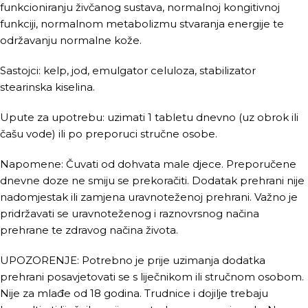
funkcioniranju živčanog sustava, normalnoj kongitivnoj
funkciji, normalnom metabolizmu stvaranja energije te
održavanju normalne kože.
Sastojci: kelp, jod, emulgator celuloza, stabilizator
stearinska kiselina.
Upute za upotrebu: uzimati 1 tabletu dnevno (uz obrok ili
čašu vode) ili po preporuci stručne osobe.
Napomene: Čuvati od dohvata male djece. Preporučene
dnevne doze ne smiju se prekoračiti. Dodatak prehrani nije
nadomjestak ili zamjena uravnoteženoj prehrani. Važno je
pridržavati se uravnoteženog i raznovrsnog načina
prehrane te zdravog načina života.
UPOZORENJE: Potrebno je prije uzimanja dodatka
prehrani posavjetovati se s liječnikom ili stručnom osobom.
Nije za mlađe od 18 godina. Trudnice i dojilje trebaju