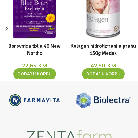
Borovnica tbl a 40 New
Kolagen hidrolizirani u prahu
Nordic
150g Medex
22,65
KM
47,60
KM
DODAJ U KORPU
DODAJ U KORPU