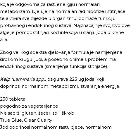
koja je odgovorna za rast, energiju i normalan
metabolizam. Djeluje na normalan rad hipofize i štitnjače
te aktivira sve žlijezde u organizmu, pomaže funkciju
probavnog i endokrinog sustava. Najznačajnije svojstvo ove
alge je pomoć štitnjači kod infekcija u slanju joda u krvne
žile.
Zbog velikog spektra djelovanja formula je namijenjena
širokom krugu ljudi, a posebno onima s problemima
endokrinog sustava (smanjenja funkcija štitnjače).
Kelp
(Laminaria spp.)
osigurava 225 μg joda, koji
doprinosi normalnom metabolizmu stvaranja energije.
250 tableta
pogodno za vegetarijance
Ne sadrži gluten, šećer, sol i škrob
True Blue, Clear Quality
Jod doprinosi normalnom rastu djece, normalnom