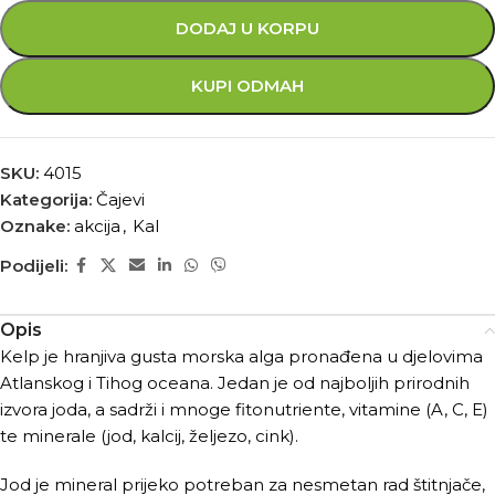
DODAJ U KORPU
KUPI ODMAH
SKU:
4015
Kategorija:
Čajevi
Oznake:
akcija
,
Kal
Podijeli:
Opis
Kelp je hranjiva gusta morska alga pronađena u djelovima
Atlanskog i Tihog oceana. Jedan je od najboljih prirodnih
izvora joda, a sadrži i mnoge fitonutriente, vitamine (A, C, E)
te minerale (jod, kalcij, željezo, cink).
Jod je mineral prijeko potreban za nesmetan rad štitnjače,