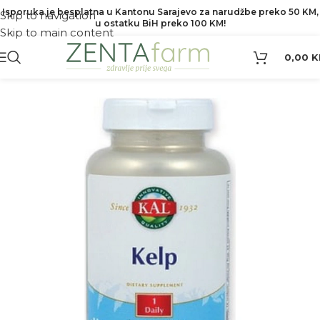
Isporuka je besplatna u Kantonu Sarajevo za narudžbe preko 50 KM,
Skip to navigation
u ostatku BiH preko 100 KM!
Skip to main content
0,00
K