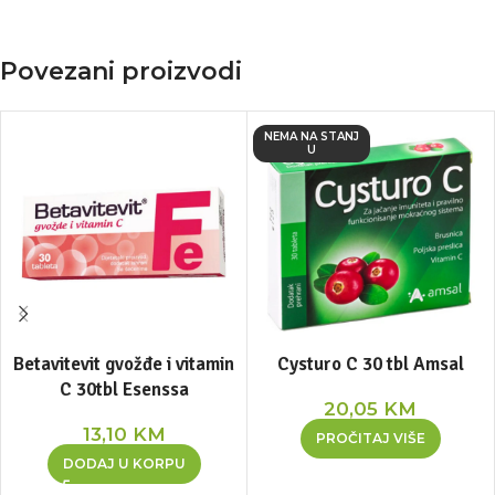
Povezani proizvodi
NEMA NA STANJ
U
Betavitevit gvožđe i vitamin
Cysturo C 30 tbl Amsal
C 30tbl Esenssa
20,05
KM
13,10
KM
PROČITAJ VIŠE
DODAJ U KORPU