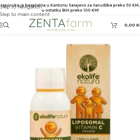
Isporuka je besplatna u Kantonu Sarajevo za narudžbe preko 50 KM,
Skip to navigation
u ostatku BiH preko 100 KM!
Skip to main content
0,00
K