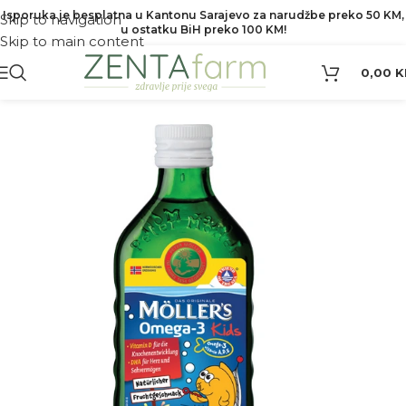
Isporuka je besplatna u Kantonu Sarajevo za narudžbe preko 50 KM,
Skip to navigation
u ostatku BiH preko 100 KM!
Skip to main content
0,00
K