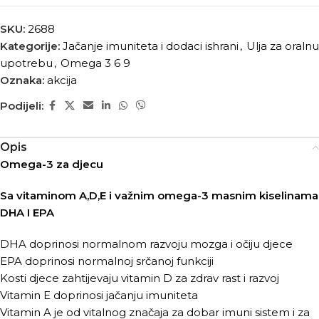
SKU:
2688
Kategorije:
Jačanje imuniteta i dodaci ishrani
,
Ulja za oralnu
upotrebu
,
Omega 3 6 9
Oznaka:
akcija
Podijeli:
Opis
Omega-3 za djecu
Sa vitaminom A,D,E i važnim omega-3 masnim kiselinama
DHA I EPA
DHA doprinosi normalnom razvoju mozga i očiju djece
EPA doprinosi normalnoj srčanoj funkciji
Kosti djece zahtijevaju vitamin D za zdrav rast i razvoj
Vitamin E doprinosi jačanju imuniteta
Vitamin A je od vitalnog značaja za dobar imuni sistem i za