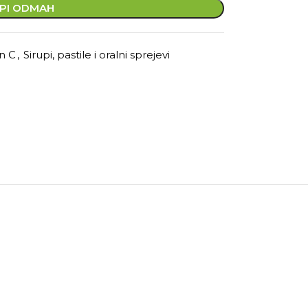
PI ODMAH
n C
,
Sirupi, pastile i oralni sprejevi