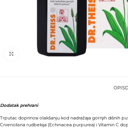
Kliknite za povećanje
OPIS
Dodatak prehrani
Trputac doprinosi olakšanju kod nadražaja gornjih dišnih p
Crvenolisna rudbekija (Echinacea purpurea) i Vitamin C dop