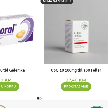
NEMA NA STANJU
0 tbl Galenika
CoQ 10 100mg tbl a30 Feller
30
KM
27,40
KM
 U KORPU
PROČITAJ VIŠE