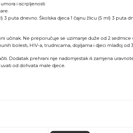
umora i iscrpljenosti
čare.
) 3 puta dnevno. Školska djeca 1 čajnu žlicu (5 ml) 3 puta dn
ni učinak. Ne preporučuje se uzimanje duže od 2 sedmice u
unih bolesti, HIV-a, trudnicama, dojiljama i djeci mlađoj od 
ti. Dodatak prehrani nije nadomjestak ili zamjena uravnot
 Čuvati od dohvata male djece.