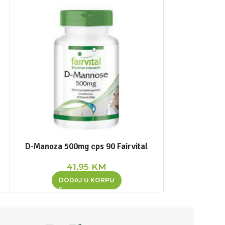
D-Manoza 500mg cps 90 Fairvital
Magnezij c
41,95
KM
5
DODAJ U KORPU
DOD