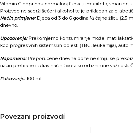
Vitamin C doprinosi normalnoj funkciji imuniteta, smanjenju 
Proizvod ne sadrži šećer i alkohol te je prikladan za dijabeti
Način primjene:
Djeca od 3 do 6 godina ½ čajne žlicu (2,5 ml
dnevno.
Upozorenje:
Prekomjerno konzumiranje može imati laksativ
kod progresivnih sistemskih bolesti (TBC, leukemija), autoim
Napomena:
Preporučene dnevne doze ne smiju se prekorači
način prehrane i zdrav način života su od iznimne važnosti.
Pakovanje:
100 ml
Povezani proizvodi