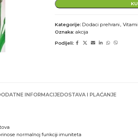
KU
Kategorije:
Dodaci prehrani
,
Vitami
Oznaka:
akcija
Podijeli:
DODATNE INFORMACIJE
DOSTAVA I PLAĆANJE
utova
rinose normalnoj funkciji imuniteta