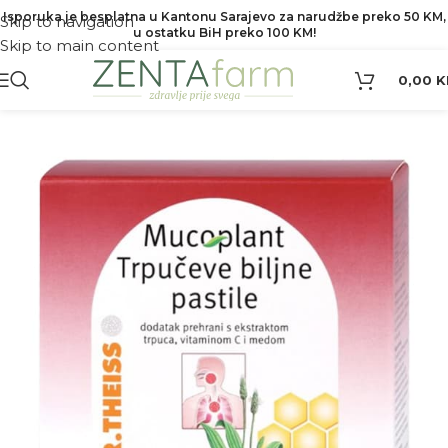
Isporuka je besplatna u Kantonu Sarajevo za narudžbe preko 50 KM,
Skip to navigation
u ostatku BiH preko 100 KM!
Skip to main content
0,00
K