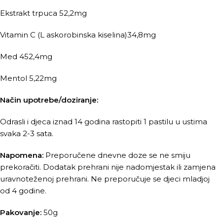
Ekstrakt trpuca 52,2mg
Vitamin C (L askorobinska kiselina)34,8mg
Med 452,4mg
Mentol 5,22mg
Način upotrebe/doziranje:
Odrasli i djeca iznad 14 godina rastopiti 1 pastilu u ustima
svaka 2-3 sata.
Napomena:
Preporučene dnevne doze se ne smiju
prekoračiti. Dodatak prehrani nije nadomjestak ili zamjena
uravnoteženoj prehrani. Ne preporučuje se djeci mladjoj
od 4 godine.
Pakovanje:
50g