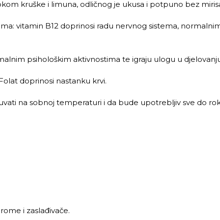
kom kruške i limuna, odličnog je ukusa i potpuno bez miris
ima: vitamin B12 doprinosi radu nervnog sistema, normalni
malnim psihološkim aktivnostima te igraju ulogu u djelovan
Folat doprinosi nastanku krvi.
vati na sobnoj temperaturi i da bude upotrebljiv sve do r
rome i zaslađivače.