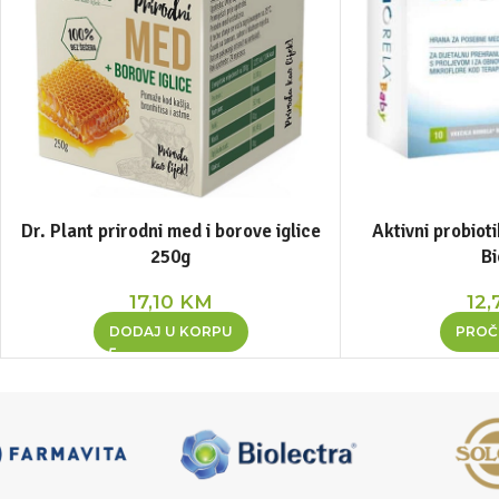
Dr. Plant prirodni med i borove iglice
Aktivni probiot
250g
Bi
17,10
KM
12,
DODAJ U KORPU
PROČI