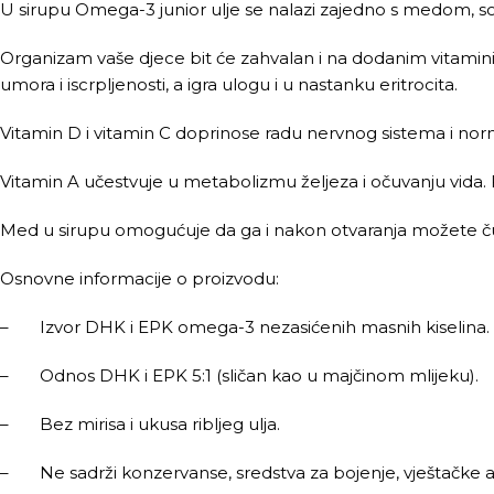
U sirupu Omega-3 junior ulje se nalazi zajedno s medom, so
Organizam vaše djece bit će zahvalan i na dodanim vitamin
umora i iscrpljenosti, a igra ulogu i u nastanku eritrocita.
Vitamin D i vitamin C doprinose radu nervnog sistema i nor
Vitamin A učestvuje u metabolizmu željeza i očuvanju vida. 
Med u sirupu omogućuje da ga i nakon otvaranja možete ču
Osnovne informacije o proizvodu:
– Izvor DHK i EPK omega-3 nezasićenih masnih kiselina.
– Odnos DHK i EPK 5:1 (sličan kao u majčinom mlijeku).
– Bez mirisa i ukusa ribljeg ulja.
– Ne sadrži konzervanse, sredstva za bojenje, vještačke a