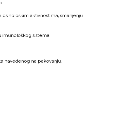
a.
m psihološkim aktivnostima, smanjenju
ju imunološkog sistema.
oka navedenog na pakovanju.