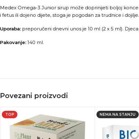
Medex Omega-3 Junior sirup može doprinijeti boljoj koncentr
i fetus ili dojeno dijete, stoga je pogodan za trudnice i dojilje.
Uporaba:
preporučeni dnevni unos je 10 ml (2 x 5 ml). Djec
Pakovanje:
140 ml.
Povezani proizvodi
TOP
NEMA NA STANJU