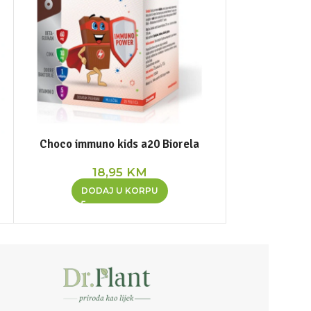
Choco immuno kids a20 Biorela
Immuno forte
18,95
KM
2
DODAJ U KORPU
PR