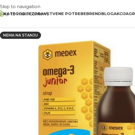
Skip to navigation
Skip to main content
KATEGORIJE
ZDRAVSTVENE POTREBE
BREND
BLOG
AKCIJA
GR
NEMA NA STANJU