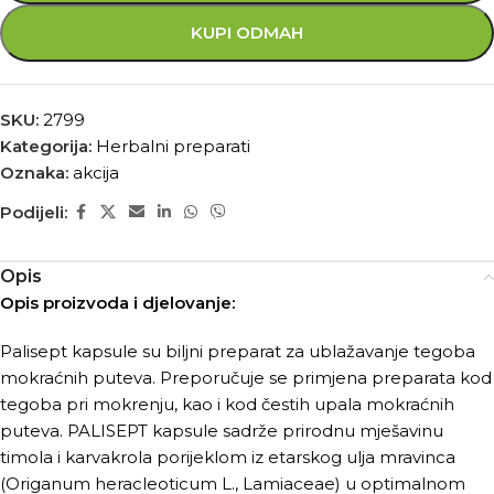
KUPI ODMAH
SKU:
2799
Kategorija:
Herbalni preparati
Oznaka:
akcija
Podijeli:
Opis
Opis proizvoda i djelovanje:
Palisept kapsule su biljni preparat za ublažavanje tegoba
mokraćnih puteva. Preporučuje se primjena preparata kod
tegoba pri mokrenju, kao i kod čestih upala mokraćnih
puteva. PALISEPT kapsule sadrže prirodnu mješavinu
timola i karvakrola porijeklom iz etarskog ulja mravinca
(Origanum heracleoticum L., Lamiaceae) u optimalnom