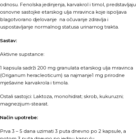
odnosu. Fenolska jedinjenja, karvakrol i timol, predstavljaju
osnovne sastojke etarskog ulja mravinca koje ispoljava
blagotvorano djelovanje na očuvanje zdravlja i
uspostavljanje normalnog statusa urinarnog trakta.
Sastav:
Aktivne supstance:
1 kapsula sadrži 200 mg granulata etarskog ulja mravinca
(Origanum heracleoticum) sa najmanje1 mg prirodne
mješavine karvakrola i timola.
Ostali sastojci: Laktoza, monohidrat; skrob, kukuruzni;
magnezijum-stearat.
Način upotrebe:
Prva 3 – 5 dana uzimati 3 puta dnevno po 2 kapsule, a
potom 3 puta dnevno po jednu kapsulu.