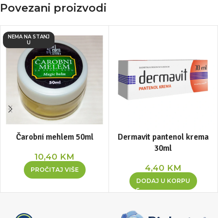
Povezani proizvodi
NEMA NA STANJ
U
Čarobni mehlem 50ml
Dermavit pantenol krema
30ml
10,40
KM
4,40
KM
PROČITAJ VIŠE
DODAJ U KORPU