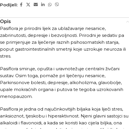
Podijeli:
Opis
Pasiflora je prirodni lijek za ublažavanje nesanice,
zabrinutosti, depresije i bezvoljnosti. Prirodni je sedativ pa
se primjenjuje za lije­čenje raznih psihosomatskih stanja,
poput gastrointestinalnih smet­nji koje uzrokuje neuroza ili
stres.
Pasiflora smiruje, opušta i uravnotežuje centralni živčani
sustav. Osim toga, pomaže pri liječenju nesanice,
Parkinsonove bolesti, depresije, alkoholizma, glavobolje,
upale mokraćnih organa i putova te tegoba uzrokovanih
menopauzom.
Pasiflora je jedna od najučinkovitijih biljaka koja liječi stres,
anksioznot, tjeskobu i hiperaktivnost. Njeni glavni sastojci su
alkaloidi i flavonoidi, a kada se koristi kao cijela biljka, ona