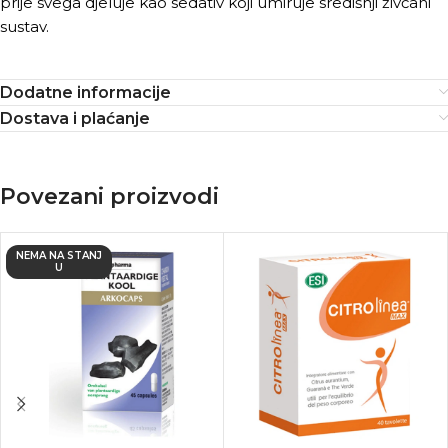
prije svega djeluje kao sedativ koji umiruje središnji živčani
sustav.
Dodatne informacije
Dostava i plaćanje
Povezani proizvodi
NEMA NA STANJ
U