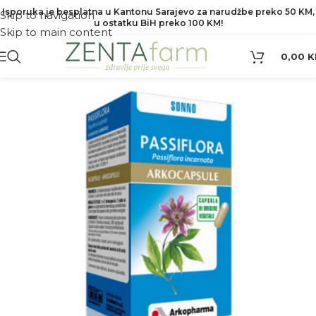
Isporuka je besplatna u Kantonu Sarajevo za narudžbe preko 50 KM,
Skip to navigation
u ostatku BiH preko 100 KM!
Skip to main content
0,00
K