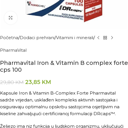
Kliknite za povećanje
Početna
Dodaci prehrani
Vitamini i minerali
PharmaVital
Pharmavital Iron & Vitamin B complex forte
cps 100
23,85
KM
29,80
KM
Kapsule Iron & Vitamin B-Complex Forte Pharmavital
sadrže vrijedan, usklađen kompleks aktivnih sastojaka i
osiguravaju optimalnu opskrbu sastojcima osjetljivim na
kiseline zahvaljujući certificiranoj formulaciji DRcaps™.
Željezo ima niz funkcija u ljudskom organizmu, uključujući