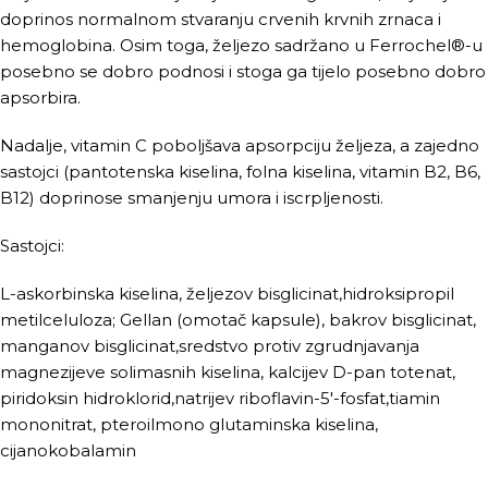
doprinos normalnom stvaranju crvenih krvnih zrnaca i
hemoglobina. Osim toga, željezo sadržano u Ferrochel®-u
posebno se dobro podnosi i stoga ga tijelo posebno dobro
apsorbira.
Nadalje, vitamin C poboljšava apsorpciju željeza, a zajedno
sastojci (pantotenska kiselina, folna kiselina, vitamin B2, B6,
B12) doprinose smanjenju umora i iscrpljenosti.
Sastojci:
L-askorbinska kiselina, željezov bisglicinat,hidroksipropil
metilceluloza; Gellan (omotač kapsule), bakrov bisglicinat,
manganov bisglicinat,sredstvo protiv zgrudnjavanja
magnezijeve solimasnih kiselina, kalcijev D-pan totenat,
piridoksin hidroklorid,natrijev riboflavin-5′-fosfat,tiamin
mononitrat, pteroilmono glutaminska kiselina,
cijanokobalamin