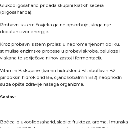
Glukooligosaharid pripada skupini kratkih šećera
(oligosaharida).
Probavni sistem čovjeka ga ne apsorbuje, stoga nije
dodatan izvor energije.
Kroz probavni sistem prolazi u nepromenjenom obliku,
stimulise enzimske procese u probavi skroba, celuloze i
vlakana te spriječava njihov zastoj i fermentaciju.
Vitamini B skupine (tiamin hidroklorid B1, riboflavin B2,
piridoksin hidroklorid B6, cijanokobalmin B12) neophodni
su za opšte zdravlje našega organizma.
Sastav:
Bočica: glukooligosaharid, sladilo: fruktoza, aroma, limunska