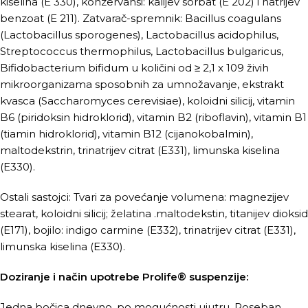
kiselina (E 330), konzervansi: kalijev sorbat (E 202) i natrijev
benzoat (E 211). Zatvarač-spremnik: Bacillus coagulans
(Lactobacillus sporogenes), Lactobacillus acidophilus,
Streptococcus thermophilus, Lactobacillus bulgaricus,
Bifidobacterium bifidum u količini od ≥ 2,1 x 109 živih
mikroorganizama sposobnih za umnožavanje, ekstrakt
kvasca (Saccharomyces cerevisiae), koloidni silicij, vitamin
B6 (piridoksin hidroklorid), vitamin B2 (riboflavin), vitamin B1
(tiamin hidroklorid), vitamin B12 (cijanokobalmin),
maltodekstrin, trinatrijev citrat (E331), limunska kiselina
(E330).
Ostali sastojci: Tvari za povećanje volumena: magnezijev
stearat, koloidni silicij; želatina .maltodekstin, titanijev dioksid
(E171), bojilo: indigo carmine (E332), trinatrijev citrat (E331),
limunska kiselina (E330).
Doziranje i način upotrebe Prolife® suspenzije:
Jedna bočica dnevno, po mogućnosti ujutru. Poseban