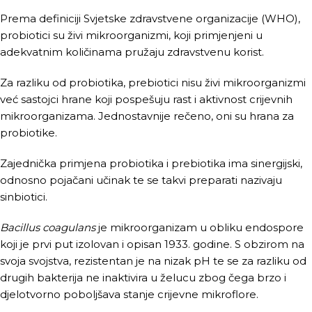
Prema definiciji Svjetske zdravstvene organizacije (WHO),
probiotici su živi mikroorganizmi, koji primjenjeni u
adekvatnim količinama pružaju zdravstvenu korist.
Za razliku od probiotika, prebiotici nisu živi mikroorganizmi
već sastojci hrane koji pospešuju rast i aktivnost crijevnih
mikroorganizama. Jednostavnije rečeno, oni su hrana za
probiotike.
Zajednička primjena probiotika i prebiotika ima sinergijski,
odnosno pojačani učinak te se takvi preparati nazivaju
sinbiotici.
Bacillus coagulans
je mikroorganizam u obliku endospore
koji je prvi put izolovan i opisan 1933. godine. S obzirom na
svoja svojstva, rezistentan je na nizak pH te se za razliku od
drugih bakterija ne inaktivira u želucu zbog čega brzo i
djelotvorno poboljšava stanje crijevne mikroflore.