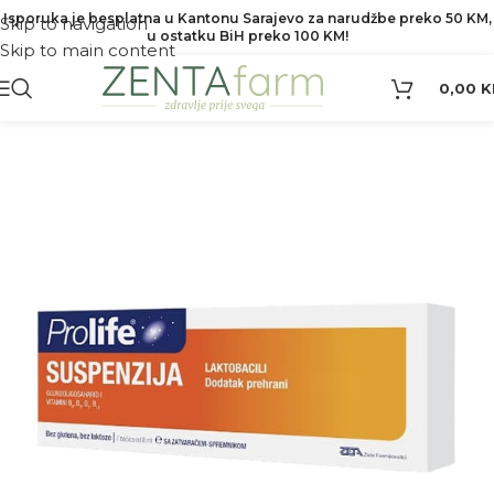
Isporuka je besplatna u Kantonu Sarajevo za narudžbe preko 50 KM,
Skip to navigation
u ostatku BiH preko 100 KM!
Skip to main content
0,00
K