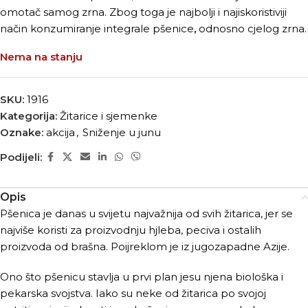
omotač samog zrna. Zbog toga je najbolji i najiskoristiviji
način konzumiranje
integrale pšenice
,
odnosno cjelog zrna.
Nema na stanju
SKU:
1916
Kategorija:
Žitarice i sjemenke
Oznake:
akcija
,
Sniženje u junu
Podijeli:
Opis
Pšenica
je danas u svijetu najvažnija od svih žitarica, jer se
najviše koristi za proizvodnju hjleba, peciva i ostalih
proizvoda od brašna. Poijreklom je iz jugozapadne Azije.
Ono što pšenicu stavlja u prvi plan jesu njena biološka i
pekarska svojstva. Iako su neke od žitarica po svojoj