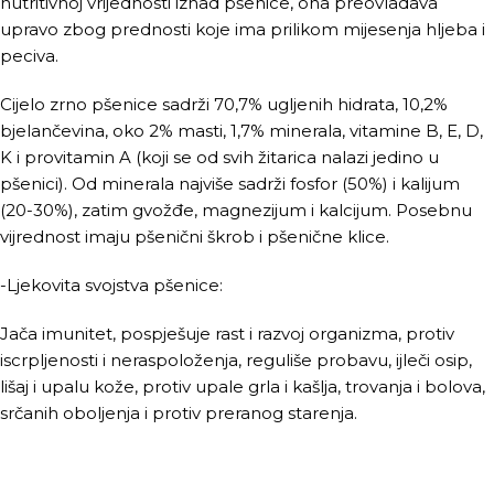
nutritivnoj vrijednosti iznad pšenice, ona preovladava
upravo zbog prednosti koje ima prilikom mijesenja hljeba i
peciva.
Cijelo zrno pšenice sadrži 70,7% ugljenih hidrata, 10,2%
bjelančevina, oko 2% masti, 1,7% minerala, vitamine B, E, D,
K i provitamin A (koji se od svih žitarica nalazi jedino u
pšenici). Od minerala najviše sadrži fosfor (50%) i kalijum
(20-30%), zatim gvožđe, magnezijum i kalcijum. Posebnu
vijrednost imaju pšenični škrob i pšenične klice.
-Ljekovita svojstva pšenice:
Jača imunitet, pospješuje rast i razvoj organizma, protiv
iscrpljenosti i neraspoloženja, reguliše probavu, ijleči osip,
lišaj i upalu kože, protiv upale grla i kašlja, trovanja i bolova,
srčanih oboljenja i protiv preranog starenja.