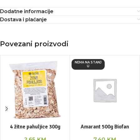
Dodatne informacije
Dostava i plaćanje
Povezani proizvodi
NEMA NA STANJ
U
4 žitne pahuljice 300g
Amarant 500g Biofan
2,65
KM
7,40
KM