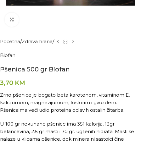
Kliknite za povećanje
Početna
Zdrava hrana
Biofan
Pšenica 500 gr Biofan
3,70
KM
Zrno pšenice je bogato beta karotenom, vitaminom E,
kalcijumom, magnezijumom, fosforim i gvožđem.
Pšenicaima veći udio proteina od svih ostalih žitarica.
U 100 gr nekuhane pšenice ima 351 kalorija, 13gr
belančevina, 2.5 gr masti i 70 gr. ugljenih hidrata. Masti se
nalaze u klicama pšenice, dok mineralni sastojci čine