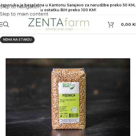
Isporuka je besplatna u Kantonu Sarajevo za narudžbe preko 50 KM,
Skip to navigation
u ostatku BiH preko 100 KM!
Skip to main content
0,00
K
NEMA NA STANJU