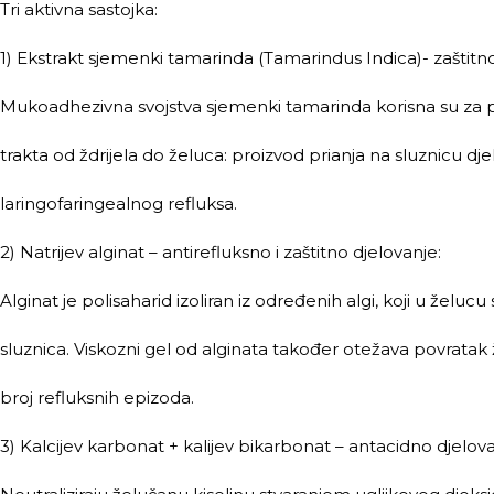
Tri aktivna sastojka:
1) Ekstrakt sjemenki tamarinda (Tamarindus Indica)- zaštitno
Mukoadhezivna svojstva sjemenki tamarinda korisna su za pr
trakta od ždrijela do želuca: proizvod prianja na sluznicu dj
laringofaringealnog refluksa.
2) Natrijev alginat – antirefluksno i zaštitno djelovanje:
Alginat je polisaharid izoliran iz određenih algi, koji u želucu 
sluznica. Viskozni gel od alginata također otežava povratak
broj refluksnih epizoda.
3) Kalcijev karbonat + kalijev bikarbonat – antacidno djelova