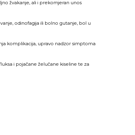
ljno žvakanje, ali i prekomjeran unos
ivanje, odinofagija ili bolno gutanje, bol u
avanja komplikacija, upravo nadzor simptoma
fluksa i pojačane želučane kiseline te za