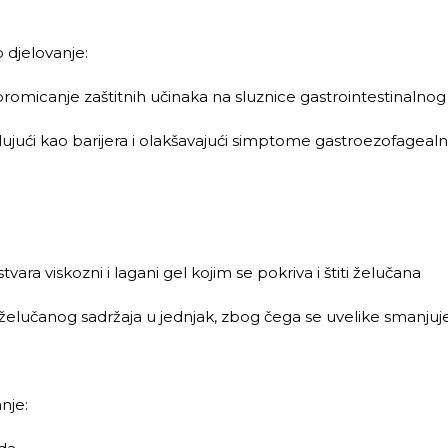
 djelovanje:
omicanje zaštitnih učinaka na sluznice gastrointestinalnog
elujući kao barijera i olakšavajući simptome gastroezofagealn
stvara viskozni i lagani gel kojim se pokriva i štiti želučana
 želučanog sadržaja u jednjak, zbog čega se uvelike smanjuj
nje: