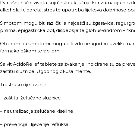
Današnji način života koji često uključuje konzumaciju nezd
alkohola i cigareta, stres te upotreba lijekova doprinose p
Simptomi mogu biti različiti, a najčešći su žgaravica, regurgita
prsima, epigastrička bol, dispepsija te globus-sindrom – “k
Obzirom da simptomi mogu biti vrlo neugodni i uvelike naruši
farmakološkom terapijom.
Salvit AcidoRelief tablete za žvakanje, indicirane su za prev
zaštitu sluznice. Ugodnog okusa mente.
Trostruko djelovanje:
– zaštita želučane sluznice
– neutralizacija želučane kiseline
– prevencija i liječenje refluksa