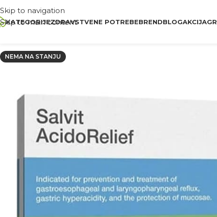
Skip to navigation
Skip to main content
KATEGORIJE
ZDRAVSTVENE POTREBE
BREND
BLOG
AKCIJA
GR
NEMA NA STANJU