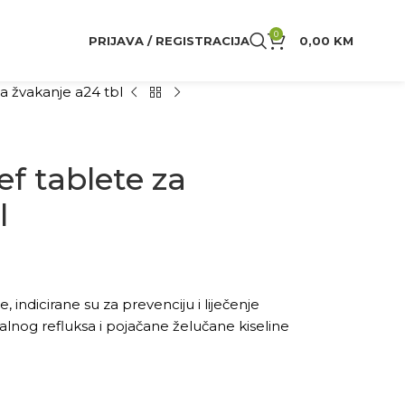
0
PRIJAVA / REGISTRACIJA
0,00
KM
za žvakanje a24 tbl
ef tablete za
l
, indicirane su za prevenciju i liječenje
alnog refluksa i pojačane želučane kiseline