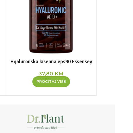
Hijaluronska kiselina cps90 Essensey
Hydrostar praš
za rehidrataci
37,80
KM
2
PROČITAJ VIŠE
DOD