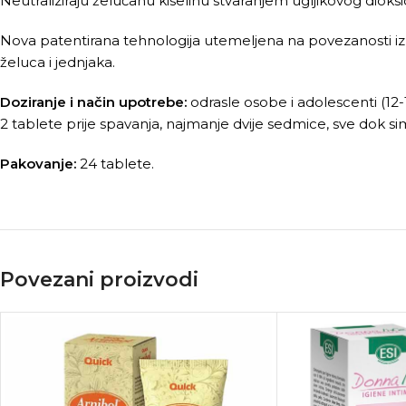
Neutraliziraju želučanu kiselinu stvaranjem ugljikovog dioksi
Nova patentirana tehnologija utemeljena na povezanosti izme
želuca i jednjaka.
Doziranje i način upotrebe:
odrasle osobe i adolescenti (12
2 tablete prije spavanja, najmanje dvije sedmice, sve dok 
Pakovanje:
24 tablete.
Povezani proizvodi