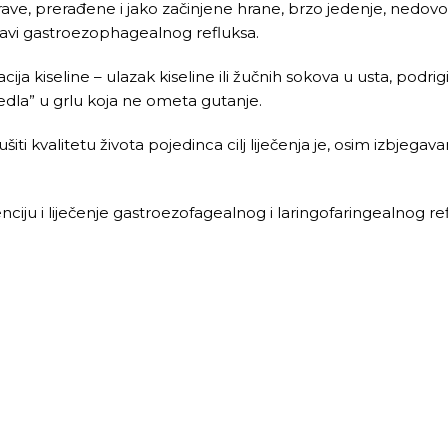
rave, prerađene i jako začinjene hrane, brzo jedenje, nedovo
ojavi gastroezophagealnog refluksa.
cija kiseline – ulazak kiseline ili žučnih sokova u usta, podrig
nedla” u grlu koja ne ometa gutanje.
ti kvalitetu života pojedinca cilj liječenja je, osim izbjeg
enciju i liječenje gastroezofagealnog i laringofaringealnog re