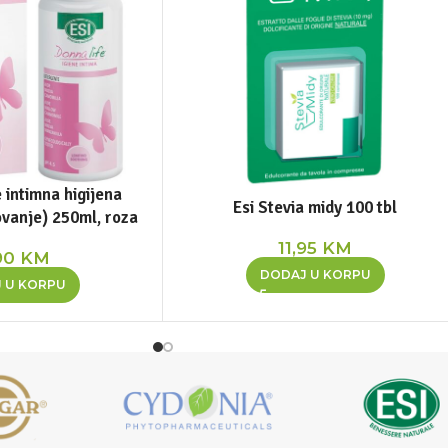
 intimna higijena
Esi Stevia midy 100 tbl
ovanje) 250ml, roza
11,95
KM
90
KM
DODAJ U KORPU
 U KORPU