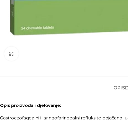
Kliknite za povećanje
OPIS
Opis proizvoda i djelovanje:
Gastroezofagealni i laringofaringealni refluks te pojačano l