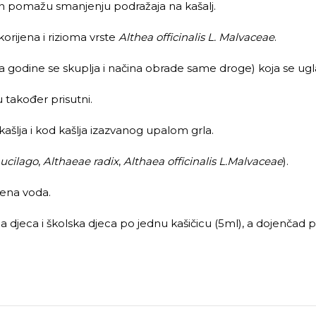
način pomažu smanjenju podražaja na kašalj.
a korijena i rizioma vrste
Althea officinalis L. Malvaceae
.
doba godine se skuplja i načina obrade same droge) koja se ugl
u također prisutni.
g kašlja i kod kašlja izazvanog upalom grla.
mucilago
,
Althaeae radix
,
Althaea officinalis
L.Malvaceae
).
ćena voda.
a djeca i školska djeca po jednu kašičicu (5ml), a dojenčad po