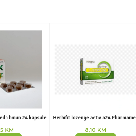
ed i limun 24 kapsule
Herbifit lozenge activ a24 Pharmame
95
KM
8,10
KM