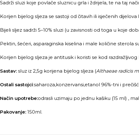
Sadrži sluzi koje povlače sluznicu grla i ždrijela, te na taj 
Korijen bijelog sljeza se sastoji od čitavih ili isječenih dijelov
Bijeli sljez sadrži 5–10% sluzi (u zavisnosti od toga u koje 
Pektin, šećeri, asparaginska kiselina i male količine sterola s
Korijen bijelog sljeza je antitusik i koristi se kod razdražljivo
Sastav:
sluz iz 2,5g korijena bijelog sljeza (
Althaeae radicis 
Ostali sastojci
:saharoza,konzervansi,etanol 96%-tni i prečiš
Način upotrebe:
odrasli uzimaju po jednu kašiku (15 ml) , mal
Pakovanje:
150ml.