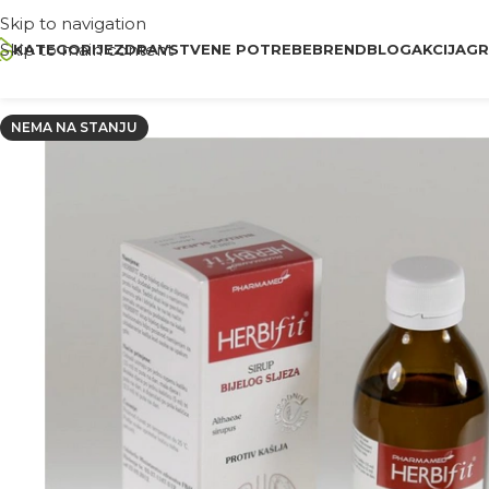
Skip to navigation
Skip to main content
KATEGORIJE
ZDRAVSTVENE POTREBE
BREND
BLOG
AKCIJA
GR
NEMA NA STANJU