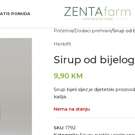
ATIS PONUDA
Početna
Dodaci prehrani
Sirup od b
Herbifit
Sirup od bijelog
9,90
KM
Sirup bijeli sljez je dijetetski proi
kašlja.
Nema na stanju
SKU:
1792
Kategorija:
Sirupi, pastile i oralni spr