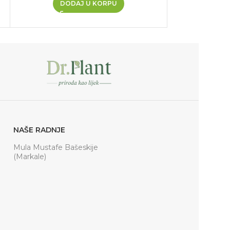
DODAJ U KORPU
PR
NAŠE RADNJE
Mula Mustafe Bašeskije
(Markale)