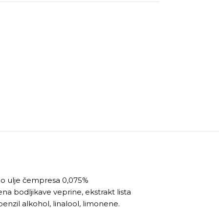
čno ulje čempresa 0,075%
ena bodljikave veprine, ekstrakt lista
enzil alkohol, linalool, limonene.