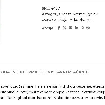
SKU:
4457
Kategorija:
Masti, kreme i gelovi
Oznake:
akcija
,
Arkopharma
Podijeli:
DODATNE INFORMACIJE
DOSTAVA I PLAĆANJE
inove loze, česmine, hamamelisa i indijskog kestena), eteri
lista vinove loze, ekstrakt kore divljeg kestena, ekstrakt korij
l, lauril glikol eter, karbomer, klorofenezin, trometamin, b