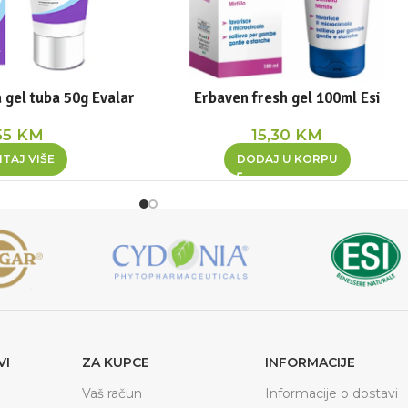
 gel tuba 50g Evalar
Erbaven fresh gel 100ml Esi
55
KM
15,30
KM
TAJ VIŠE
DODAJ U KORPU
VI
ZA KUPCE
INFORMACIJE
Vaš račun
Informacije o dostavi