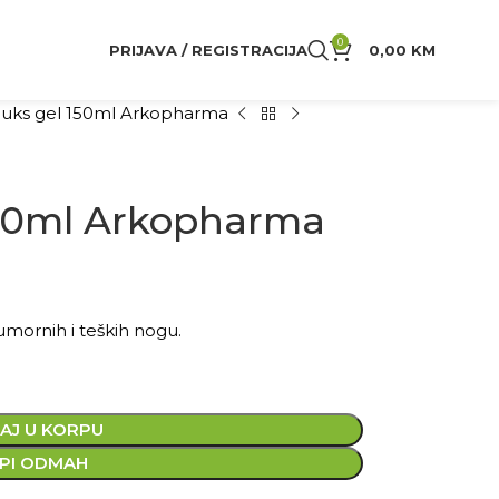
0
PRIJAVA / REGISTRACIJA
0,00
KM
luks gel 150ml Arkopharma
150ml Arkopharma
umornih i teških nogu.
AJ U KORPU
PI ODMAH