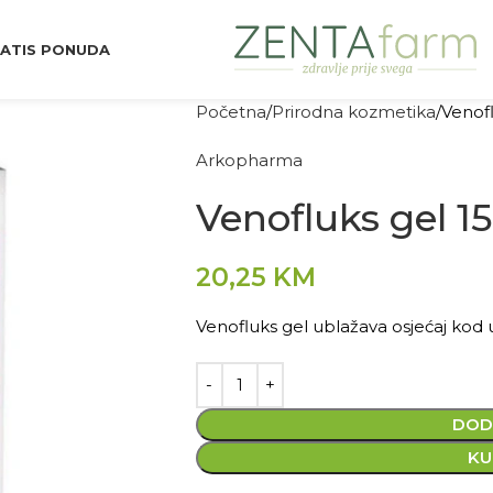
ATIS PONUDA
Početna
Prirodna kozmetika
Venof
Arkopharma
Venofluks gel 
20,25
KM
Venofluks gel ublažava osjećaj kod 
DOD
KU