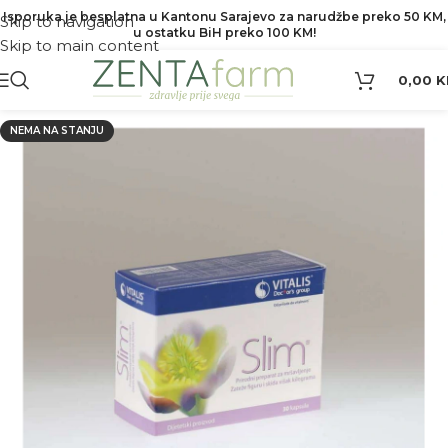
Isporuka je besplatna u Kantonu Sarajevo za narudžbe preko 50 KM,
Skip to navigation
u ostatku BiH preko 100 KM!
Skip to main content
0,00
K
NEMA NA STANJU