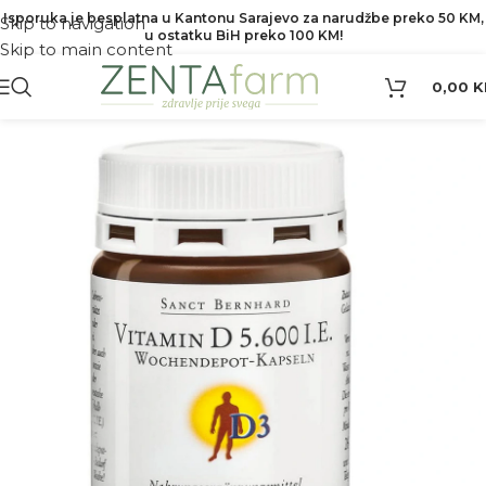
Isporuka je besplatna u Kantonu Sarajevo za narudžbe preko 50 KM,
Skip to navigation
u ostatku BiH preko 100 KM!
Skip to main content
0,00
K