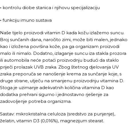
•
kontrolu diobe stanica i njihovu specijalizaciju
•
funkciju imuno sustava
Naše tijelo proizvodi vitamin D kada kožu izlažemo suncu.
Broj sunčanih dana, naročito zimi, može biti malen, jednako
kao i izložena površina kože, pa ga organizam proizvodi
malo ili nimalo. Dodatno, izlaganje suncu iza stakla prozora
ili automobila neće potaći proizvodnju budući da staklo
priječi prolazak UVB zraka. Zbog štetnog djelovanja UV
zraka preporuča se nanošenje krema za sunčanje koje, s
druge strane, utječu na smanjenu proizvodnju vitamina D.
Stoga je uzimanje adekvatnih količina vitamina D kao
dodatka prehrani sigurno i jednostavno rješenje za
zadovoljenje potreba organizma.
Sastav: mikrokristalna celuloza (sredstvo za punjenje),
želatin, vitamin D3 (0,016%), magnezijum stearat.