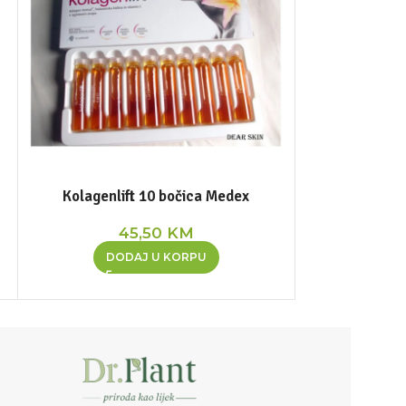
Kolagenlift 10 bočica Medex
Pivski kvasac
45,50
KM
DODAJ U KORPU
DOD