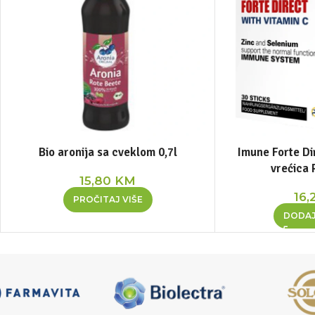
Bio aronija sa cveklom 0,7l
Imune Forte Di
vrećica 
15,80
KM
16,
PROČITAJ VIŠE
DODAJ