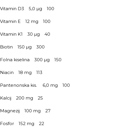
Vitamin D3 5,0 µg 100
Vitamin E 12 mg 100
Vitamin K1 30 µg 40
Biotin 150 µg 300
Folna kiselina 300 µg 150
Niacin 18 mg 113
Pantenonska kis. 6,0 mg 100
Kalcij 200 mg 25
Magnezij 100 mg 27
Fosfor 152 mg 22