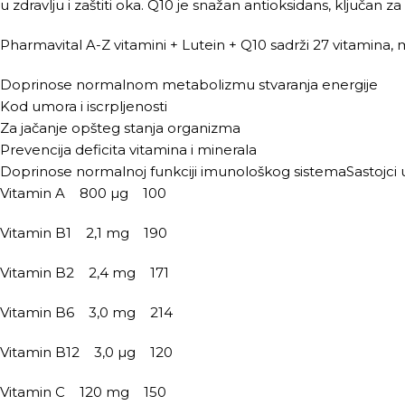
u zdravlju i zaštiti oka. Q10 je snažan antioksidans, ključan z
Pharmavital A-Z vitamini + Lutein + Q10 sadrži 27 vitamina, 
Doprinose normalnom metabolizmu stvaranja energije
Kod umora i iscrpljenosti
Za jačanje opšteg stanja organizma
Prevencija deficita vitamina i minerala
Doprinose normalnoj funkciji imunološkog sistemaSastojci
Vitamin A 800 µg 100
Vitamin B1 2,1 mg 190
Vitamin B2 2,4 mg 171
Vitamin B6 3,0 mg 214
Vitamin B12 3,0 µg 120
Vitamin C 120 mg 150