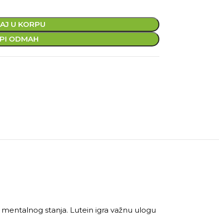
AJ U KORPU
PI ODMAH
 i mentalnog stanja. Lutein igra važnu ulogu