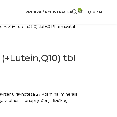
0
PRIJAVA / REGISTRACIJA
0,00
KM
od A-Z (+Lutein,Q10) tbl 60 Pharmavital
 (+Lutein,Q10) tbl
avršenu ravnoteža 27 vitamina, minerala i
vitalnosti i unaprijeđenja fizičkog i