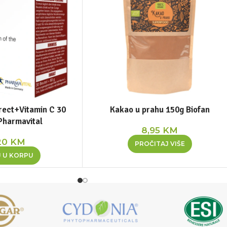
rect+Vitamin C 30
Kakao u prahu 150g Biofan
Pharmavital
8,95
KM
20
KM
PROČITAJ VIŠE
 U KORPU