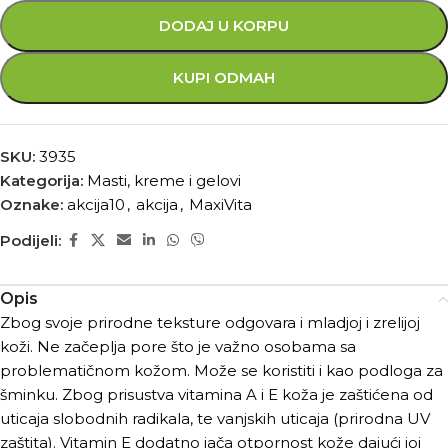
DODAJ U KORPU
KUPI ODMAH
SKU:
3935
Kategorija:
Masti, kreme i gelovi
Oznake:
akcija10
,
akcija
,
MaxiVita
Podijeli:
Opis
Zbog svoje prirodne teksture odgovara i mladjoj i zrelijoj
koži. Ne začeplja pore što je važno osobama sa
problematičnom kožom. Može se koristiti i kao podloga za
šminku. Zbog prisustva vitamina A i E koža je zaštićena od
uticaja slobodnih radikala, te vanjskih uticaja (prirodna UV
zaštita). Vitamin E dodatno jača otpornost kože dajući joj