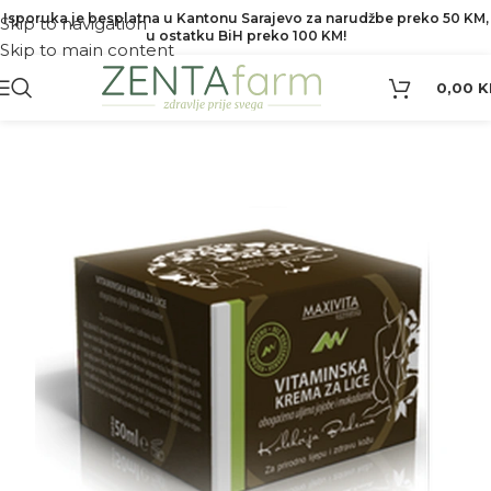
Isporuka je besplatna u Kantonu Sarajevo za narudžbe preko 50 KM,
Skip to navigation
u ostatku BiH preko 100 KM!
Skip to main content
0,00
K