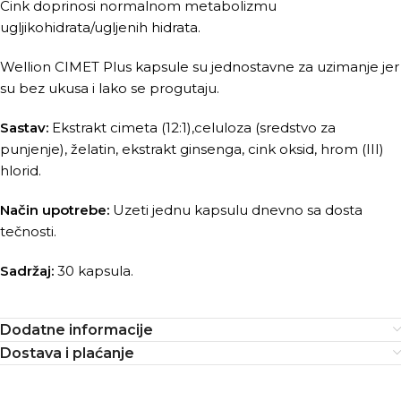
Cink doprinosi normalnom metabolizmu
ugljikohidrata/ugljenih hidrata.
Wellion CIMET Plus kapsule su jednostavne za uzimanje jer
su bez ukusa i lako se progutaju.
Sastav:
Ekstrakt cimeta (12:1),celuloza (sredstvo za
punjenje), želatin, ekstrakt ginsenga, cink oksid, hrom (III)
hlorid.
Način upotrebe:
Uzeti jednu kapsulu dnevno sa dosta
tečnosti.
Sadržaj:
30 kapsula.
Dodatne informacije
Dostava i plaćanje