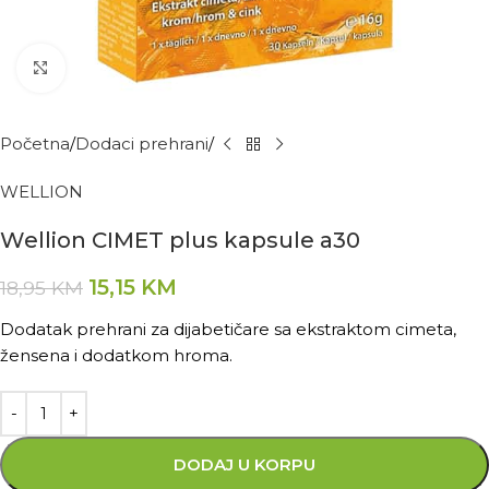
Kliknite za povećanje
Početna
Dodaci prehrani
WELLION
Wellion CIMET plus kapsule a30
15,15
KM
18,95
KM
Dodatak prehrani za dijabetičare sa ekstraktom cimeta,
žensena i dodatkom hroma.
DODAJ U KORPU