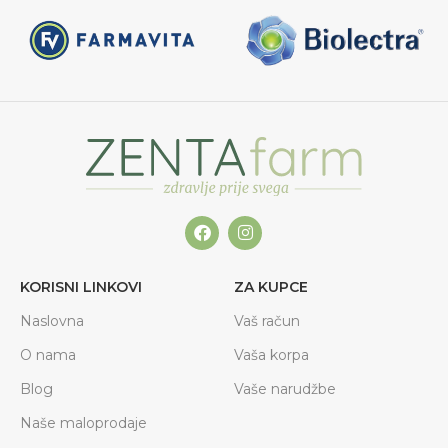
KORISNI LINKOVI
ZA KUPCE
Naslovna
Vaš račun
O nama
Vaša korpa
Blog
Vaše narudžbe
Naše maloprodaje