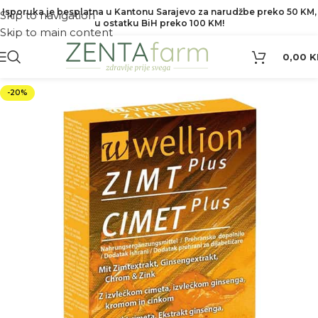
Isporuka je besplatna u Kantonu Sarajevo za narudžbe preko 50 KM,
Skip to navigation
u ostatku BiH preko 100 KM!
Skip to main content
0,00
K
-20%