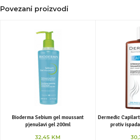
Povezani proizvodi
Bioderma Sebium gel moussant
Dermedic Capilart
pjenušavi gel 200ml
protiv ispad
32,45
KM
30