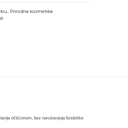
rebu
,
Prirodna kozmetika
st
ostavlja očišćenom, bez narušavanja fiziološke