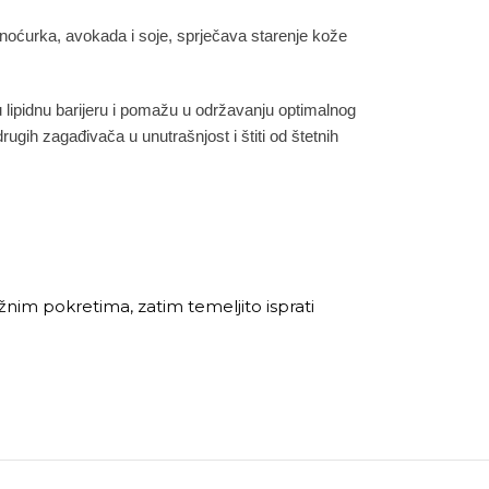
 noćurka, avokada i soje, sprječava starenje kože
u lipidnu barijeru i pomažu u održavanju optimalnog
rugih zagađivača u unutrašnjost i štiti od štetnih
užnim pokretima, zatim temeljito isprati