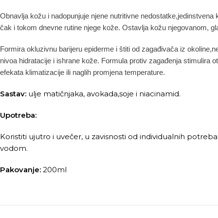
Obnavlja kožu i nadopunjuje njene nutritivne nedostatke,jedinstvena
čak i tokom dnevne rutine njege kože. Ostavlja kožu njegovanom, g
Formira okluzivnu barijeru epiderme i štiti od zagađivača iz okoline
nivoa hidratacije i ishrane kože. Formula protiv zagađenja stimulira ot
efekata klimatizacije ili naglih promjena temperature.
Sastav:
ulje matičnjaka, avokada,soje i niacinamid.
Upotreba:
Koristiti ujutro i uvečer, u zavisnosti od individualnih potre
vodom.
Pakovanje:
200ml