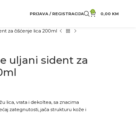
0
PRIJAVA / REGISTRACIJA
0,00
KM
ent za čišćenje lica 200ml
 uljani sident za
00ml
ožu lica, vrata i dekoltea, sa znacima
jećaj zategnutosti, jača strukturu kože i