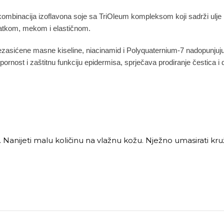
 kombinacija izoflavona soje sa TriOleum kompleksom koji sadrži ulje
latkom, mekom i elastičnom.
,nezasićene masne kiseline, niacinamid i Polyquaternium-7 nadopunjuj
pornost i zaštitnu funkciju epidermisa, sprječava prodiranje čestica i d
ba. Nanijeti malu količinu na vlažnu kožu. Nježno umasirati kr