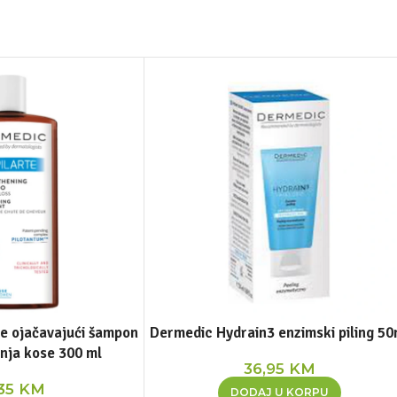
e ojačavajući šampon
Dermedic Hydrain3 enzimski piling 50
anja kose 300 ml
36,95
KM
,35
KM
DODAJ U KORPU