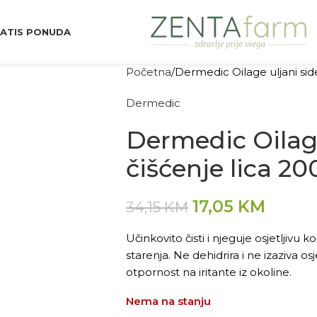
ATIS PONUDA
Početna
Dermedic Oilage uljani sid
Dermedic
Dermedic Oilage
čišćenje lica 2
17,05
KM
34,15
KM
Učinkovito čisti i njeguje osjetljivu k
starenja. Ne dehidrira i ne izaziva os
otpornost na iritante iz okoline.
Nema na stanju