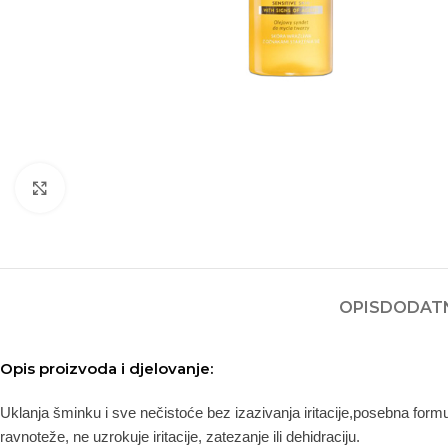
Kliknite za povećanje
OPIS
DODATN
Opis proizvoda i djelovanje:
Uklanja šminku i sve nečistoće bez izazivanja iritacije,posebna form
ravnoteže, ne uzrokuje iritacije, zatezanje ili dehidraciju.