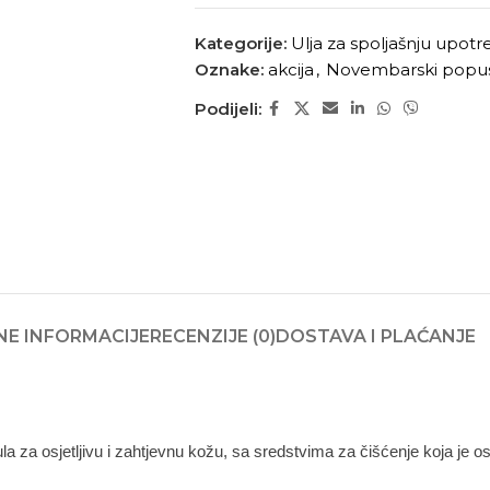
Kategorije:
Ulja za spoljašnju upot
Oznake:
akcija
,
Novembarski popu
Podijeli:
E INFORMACIJE
RECENZIJE (0)
DOSTAVA I PLAĆANJE
ula za osjetljivu i zahtjevnu kožu, sa sredstvima za čišćenje koja je 