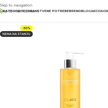
Skip to navigation
Skip to main content
KATEGORIJE
ZDRAVSTVENE POTREBE
BREND
BLOG
AKCIJA
GR
-50%
NEMA NA STANJU