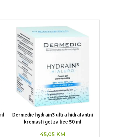
ml
Dermedic hydrain3 ultra hidratantni
Kapsaicin k
kremasti gel za lice 50 ml
45,05
KM
DOD