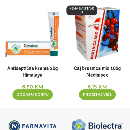
NEMA NA STANJ
U
Antiseptična krema 20g
Čaj brusnica mix 100g
Himalaya
Medimpex
6,60
KM
6,15
KM
DODAJ U KORPU
PROČITAJ VIŠE