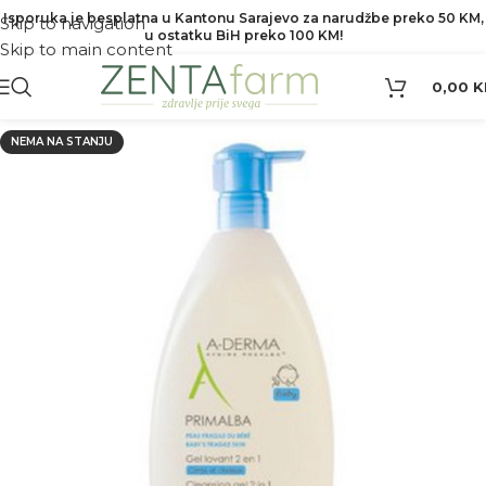
Isporuka je besplatna u Kantonu Sarajevo za narudžbe preko 50 KM,
Skip to navigation
u ostatku BiH preko 100 KM!
Skip to main content
0,00
K
NEMA NA STANJU