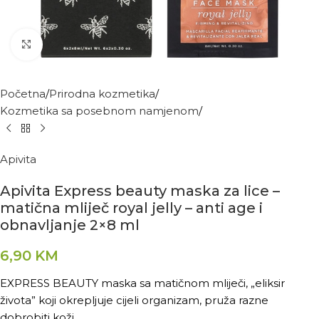
Kliknite za povećanje
Početna
Prirodna kozmetika
Kozmetika sa posebnom namjenom
Apivita
Apivita Express beauty maska za lice –
matična mliječ royal jelly – anti age i
obnavljanje 2×8 ml
6,90
KM
EXPRESS BEAUTY maska sa matičnom mliječi, „eliksir
života” koji okrepljuje cijeli organizam, pruža razne
dobrobiti koži.