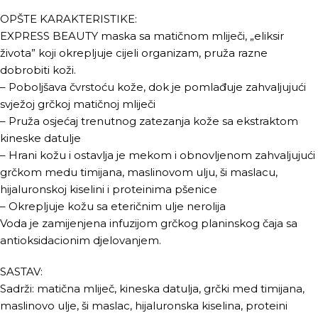
OPŠTE KARAKTERISTIKE:
EXPRESS BEAUTY maska sa matičnom mliječi, „eliksir
života” koji okrepljuje cijeli organizam, pruža razne
dobrobiti koži.
– Poboljšava čvrstoću kože, dok je pomlađuje zahvaljujući
svježoj grčkoj matičnoj mliječi
– Pruža osjećaj trenutnog zatezanja kože sa ekstraktom
kineske datulje
– Hrani kožu i ostavlja je mekom i obnovljenom zahvaljujući
grčkom medu timijana, maslinovom ulju, ši maslacu,
hijaluronskoj kiselini i proteinima pšenice
– Okrepljuje kožu sa eteričnim ulje nerolija
Voda je zamijenjena infuzijom grčkog planinskog čaja sa
antioksidacionim djelovanjem.
SASTAV:
Sadrži: matična mliječ, kineska datulja, grčki med timijana,
maslinovo ulje, ši maslac, hijaluronska kiselina, proteini