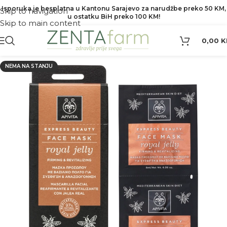
Isporuka je besplatna u Kantonu Sarajevo za narudžbe preko 50 KM,
Skip to navigation
u ostatku BiH preko 100 KM!
Skip to main content
0,00
K
NEMA NA STANJU