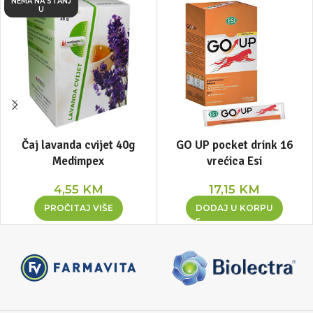
NEMA NA STANJ
U
Čaj lavanda cvijet 40g
GO UP pocket drink 16
Medimpex
vrećica Esi
4,55
KM
17,15
KM
PROČITAJ VIŠE
DODAJ U KORPU