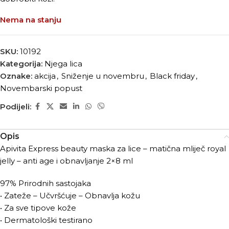
Nema na stanju
SKU:
10192
Kategorija:
Njega lica
Oznake:
akcija
,
Sniženje u novembru
,
Black friday
,
Novembarski popust
Podijeli:
Opis
Apivita Express beauty maska za lice – matična mliječ royal
jelly – anti age i obnavljanje 2×8 ml
97% Prirodnih sastojaka
• Zateže – Učvršćuje – Obnavlja kožu
• Za sve tipove kože
• Dermatološki testirano