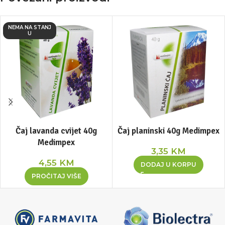
NEMA NA STANJ
U
Čaj lavanda cvijet 40g
Čaj planinski 40g Medimpex
Medimpex
3,35
KM
4,55
KM
DODAJ U KORPU
PROČITAJ VIŠE