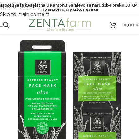
Isporuka je besplatna u Kantonu Sarajevo za narudžbe preko 50 KM,
Skip to navigation
u ostatku BiH preko 100 KM!
Skip to main content
0,00
K