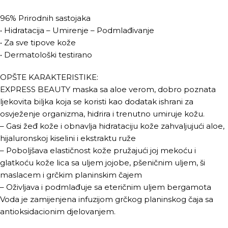
96% Prirodnih sastojaka
• Hidratacija – Umirenje – Podmlađivanje
• Za sve tipove kože
• Dermatološki testirano
OPŠTE KARAKTERISTIKE:
EXPRESS BEAUTY maska sa aloe verom, dobro poznata
ljekovita biljka koja se koristi kao dodatak ishrani za
osvježenje organizma, hidrira i trenutno umiruje kožu.
– Gasi žeđ kože i obnavlja hidrataciju kože zahvaljujući aloe,
hijaluronskoj kiselini i ekstraktu ruže
– Poboljšava elastičnost kože pružajući joj mekoću i
glatkoću kože lica sa uljem jojobe, pšeničnim uljem, ši
maslacem i grčkim planinskim čajem
– Oživljava i podmlađuje sa eteričnim uljem bergamota
Voda je zamijenjena infuzijom grčkog planinskog čaja sa
antioksidacionim djelovanjem.