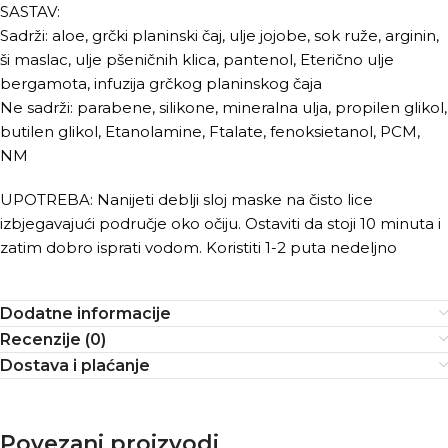
SASTAV:
Sadrži: aloe, grčki planinski čaj, ulje jojobe, sok ruže, arginin,
ši maslac, ulje pšeničnih klica, pantenol, Eterično ulje
bergamota, infuzija grčkog planinskog čaja
Ne sadrži: parabene, silikone, mineralna ulja, propilen glikol,
butilen glikol, Etanolamine, Ftalate, fenoksietanol, PCM,
NM
UPOTREBA: Nanijeti deblji sloj maske na čisto lice
izbjegavajući područje oko očiju. Ostaviti da stoji 10 minuta i
zatim dobro isprati vodom. Koristiti 1-2 puta nedeljno
Dodatne informacije
Recenzije (0)
Dostava i plaćanje
Povezani proizvodi