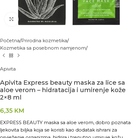
Kliknite za povećanje
Početna
Prirodna kozmetika
Kozmetika sa posebnom namjenom
Apivita
Apivita Express beauty maska za lice sa
aloe verom – hidratacija i umirenje kože
2×8 ml
6,35
KM
EXPRESS BEAUTY maska sa aloe verom, dobro poznata
ljekovita biljka koja se koristi kao dodatak ishrani za
osvježenje organizma, hidrira i trenutno umiruje kožu.