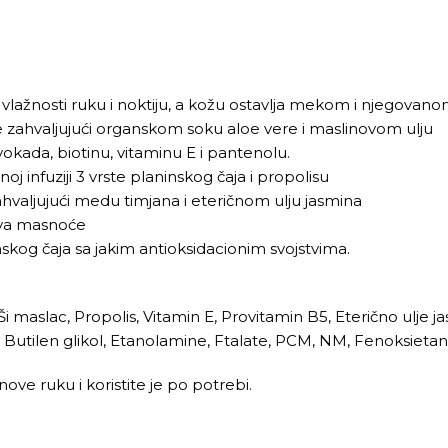
 vlažnosti ruku i noktiju, a kožu ostavlja mekom i njegovan
je zahvaljujući organskom soku aloe vere i maslinovom ulju
avokada, biotinu, vitaminu E i pantenolu.
j infuziji 3 vrste planinskog čaja i propolisu
valjujući medu timjana i eteričnom ulju jasmina
ova masnoće
nskog čaja sa jakim antioksidacionim svojstvima.
 Ši maslac, Propolis, Vitamin E, Provitamin B5, Eterično ulje j
ol, Butilen glikol, Etanolamine, Ftalate, PCM, NM, Fenoksieta
e ruku i koristite je po potrebi.