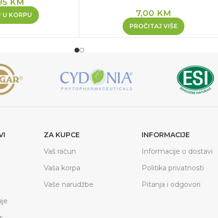
95
KM
7,00
KM
 U KORPU
PROČITAJ VIŠE
VI
ZA KUPCE
INFORMACIJE
Vaš račun
Informacije o dostavi
Vaša korpa
Politika privatnosti
Vaše narudžbe
Pitanja i odgovori
je
s