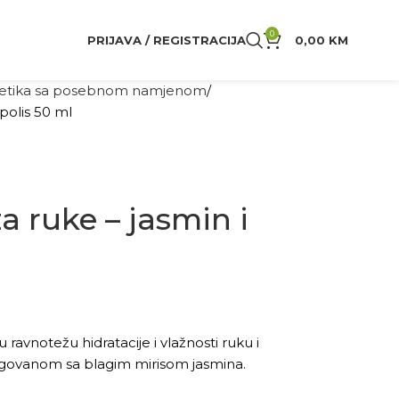
0
PRIJAVA / REGISTRACIJA
0,00
KM
tika sa posebnom namjenom
polis 50 ml
a ruke – jasmin i
avnotežu hidratacije i vlažnosti ruku i
jegovanom sa blagim mirisom jasmina.