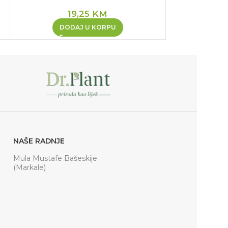
19,25
KM
PR
DODAJ U KORPU
NAŠE RADNJE
Mula Mustafe Bašeskije
(Markale)