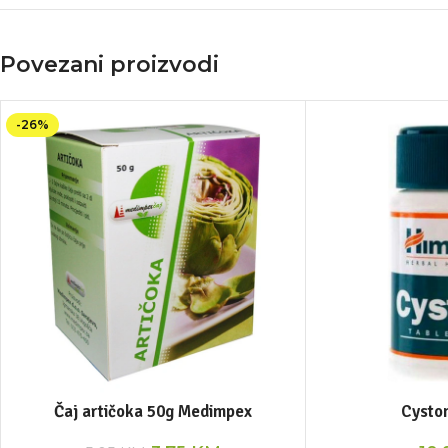
Povezani proizvodi
-26%
Čaj artičoka 50g Medimpex
Cyston