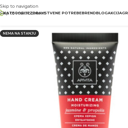
Skip to navigation
Skip to main content
KATEGORIJE
ZDRAVSTVENE POTREBE
BREND
BLOG
AKCIJA
GR
NEMA NA STANJU