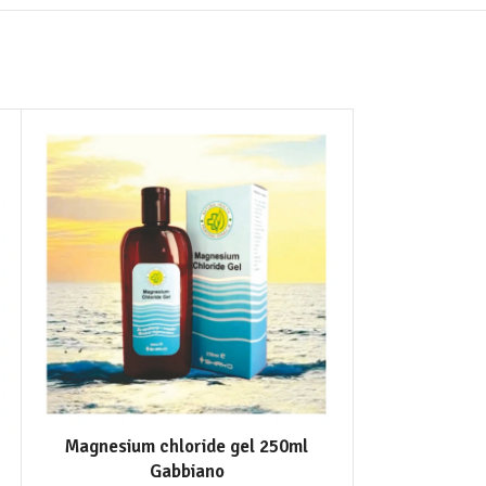
NEMA NA STANJ
Magnesium chloride gel 250ml
Maska za lice p
Gabbiano