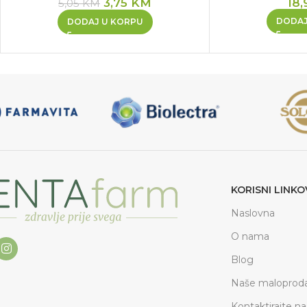
3,75
KM
18,
5,05
KM
DODAJ
DODAJ U KORPU
KORISNI LINKO
Naslovna
O nama
Blog
Naše maloproda
Kontaktirajte na