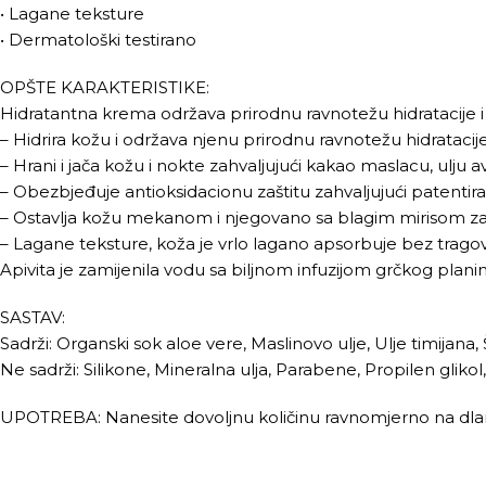
• Lagane teksture
• Dermatološki testirano
OPŠTE KARAKTERISTIKE:
Hidratantna krema održava prirodnu ravnotežu hidratacije i
– Hidrira kožu i održava njenu prirodnu ravnotežu hidrataci
– Hrani i jača kožu i nokte zahvaljujući kakao maslacu, ulju 
– Obezbjeđuje antioksidacionu zaštitu zahvaljujući patentirano
– Ostavlja kožu mekanom i njegovano sa blagim mirisom zah
– Lagane teksture, koža je vrlo lagano apsorbuje bez trag
Apivita je zamijenila vodu sa biljnom infuzijom grčkog plani
SASTAV:
Sadrži: Organski sok aloe vere, Maslinovo ulje, Ulje timijana,
Ne sadrži: Silikone, Mineralna ulja, Parabene, Propilen glik
UPOTREBA: Nanesite dovoljnu količinu ravnomjerno na dlanov