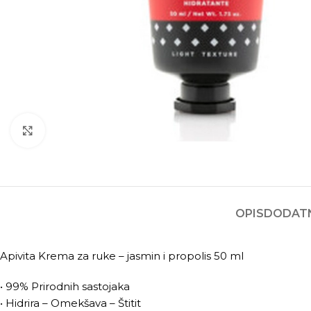
Kliknite za povećanje
OPIS
DODATN
Apivita Krema za ruke – jasmin i propolis 50 ml
• 99% Prirodnih sastojaka
• Hidrira – Omekšava – Štitit