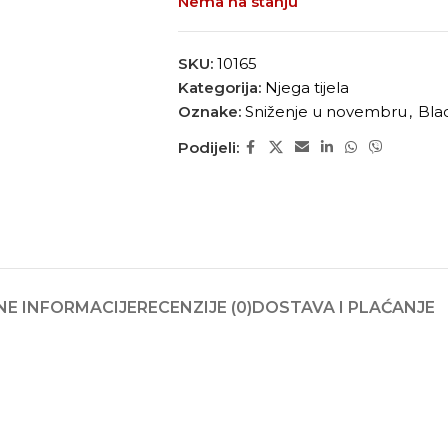
Nema na stanju
SKU:
10165
Kategorija:
Njega tijela
Oznake:
Sniženje u novembru
,
Blac
Podijeli:
E INFORMACIJE
RECENZIJE (0)
DOSTAVA I PLAĆANJE