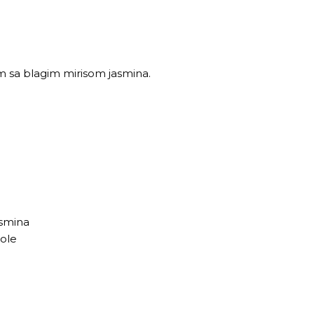
om sa blagim mirisom jasmina.
asmina
nole