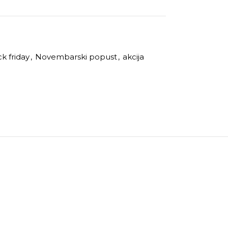
k friday
,
Novembarski popust
,
akcija