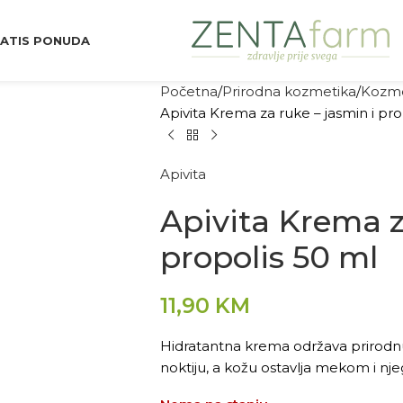
ATIS PONUDA
Početna
Prirodna kozmetika
Kozme
Apivita Krema za ruke – jasmin i pro
Apivita
Apivita Krema z
propolis 50 ml
11,90
KM
Hidratantna krema održava prirodnu r
noktiju, a kožu ostavlja mekom i n