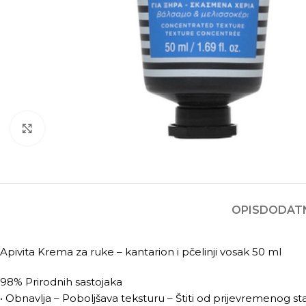
Kliknite za povećanje
OPIS
DODATN
Apivita Krema za ruke – kantarion i pčelinji vosak 50 ml
98% Prirodnih sastojaka
• Obnavlja – Poboljšava teksturu – Štiti od prijevremenog st