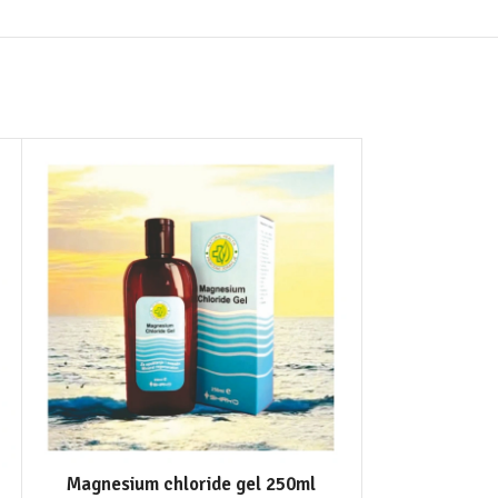
Magnesium chloride gel 250ml
Nim pjena za u