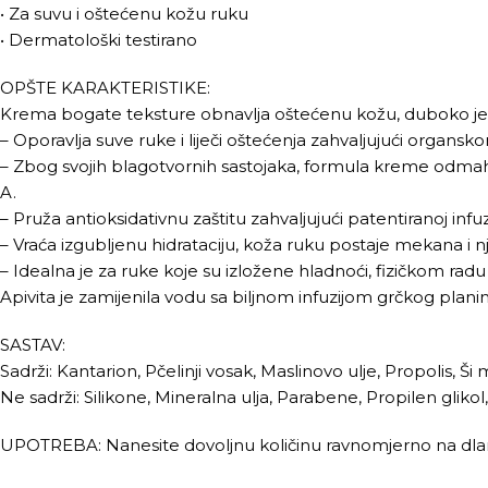
• Za suvu i oštećenu kožu ruku
• Dermatološki testirano
OPŠTE KARAKTERISTIKE:
Krema bogate teksture obnavlja oštećenu kožu, duboko je hidr
– Oporavlja suve ruke i liječi oštećenja zahvaljujući organs
– Zbog svojih blagotvornih sastojaka, formula kreme odmah p
A.
– Pruža antioksidativnu zaštitu zahvaljujući patentiranoj infu
– Vraća izgubljenu hidrataciju, koža ruku postaje mekana i
– Idealna je za ruke koje su izložene hladnoći, fizičkom rad
Apivita je zamijenila vodu sa biljnom infuzijom grčkog plani
SASTAV:
Sadrži: Kantarion, Pčelinji vosak, Maslinovo ulje, Propolis, Š
Ne sadrži: Silikone, Mineralna ulja, Parabene, Propilen glik
UPOTREBA: Nanesite dovoljnu količinu ravnomjerno na dlanov