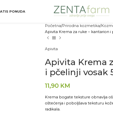
ATIS PONUDA
Početna
Prirodna kozmetika
Kozme
Apivita Krema za ruke – kantarion i 
Apivita
Apivita Krema z
i pčelinji vosak
11,90
KM
Krema bogate teksture obnavlja ošte
oštećenja i poboljšava teksturu kož
radikala.