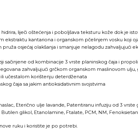
ira, liječi oštećenja i poboljšava teksturu kože dok je isto
kom ekstraktu kantariona i organskom pčelinjem vosku koji oj
ruža osjećaj olakšanja i smanjuje nelagodu zahvaljujući eks
ziji sačinjene od kombinacije 3 vrste planinskog čaja i propol
 njegovana zahvaljujući grčkom organskom maslinovom ulju, g
u ili učestalom korištenju deterdženata
nskog čaja sa jakim antioksidativnim svojstvima
i maslac, Eterično ulje lavande, Patentiranu infuziju od 3 vrst
ol, Butilen glikol, Etanolamine, Ftalate, PCM, NM, Fenoksieta
e ruku i koristite je po potrebi.