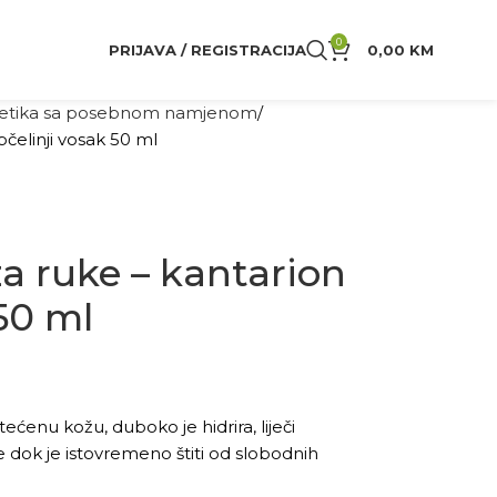
0
PRIJAVA / REGISTRACIJA
0,00
KM
tika sa posebnom namjenom
pčelinji vosak 50 ml
a ruke – kantarion
 50 ml
ćenu kožu, duboko je hidrira, liječi
e dok je istovremeno štiti od slobodnih