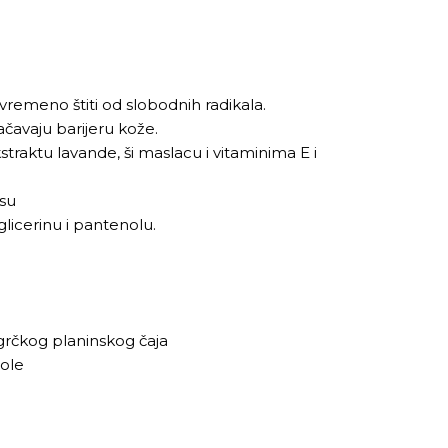
vremeno štiti od slobodnih radikala.
ačavaju barijeru kože.
traktu lavande, ši maslacu i vitaminima E i
isu
licerinu i pantenolu.
e grčkog planinskog čaja
nole