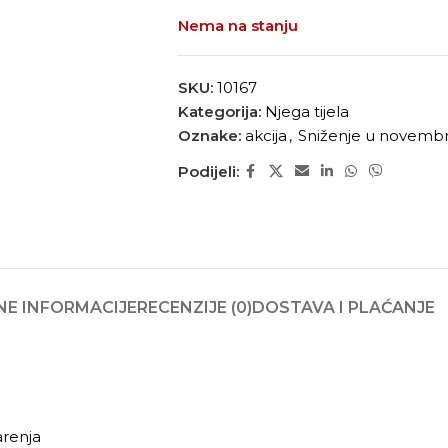
Nema na stanju
SKU:
10167
Kategorija:
Njega tijela
Oznake:
akcija
,
Sniženje u novemb
Podijeli:
E INFORMACIJE
RECENZIJE (0)
DOSTAVA I PLAĆANJE
arenja