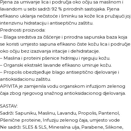
Pjena za umivanje lica i područja oko očiju sa maslinom i
lavandom u sebi sadrži 92 % prirodnih sastojaka. Pjena
efikasno uklanja nečistoće i šminku sa kože lica pružajući joj
intenzivnu hidrataciju i antiseptičnu zaštitu.
Prednosti proizvoda:
– Blaga sredstva za čišćenje i prirodna sapunska baza koja
se koristi umjesto sapuna efikasno čiste kožu lica i područje
oko očiju bez izazivanja iritacije i dehidratacije.
– Maslina i proteini pšenice hidriraju i njeguju kožu.
– Organski ekstrakt lavande efikasno umiruje kožu.
– Propolis obezbjeđuje blago antiseptično djelovanje i
antioksidacionu zaštitu.
APIVITA je zamijenila vodu organskom infuzijom zelenog
čaja zbog njegovog snažnog antioksidacionog djelovanja.
SASTAV:
Sadrži: Sapuniku, Maslinu, Lavandu, Propolis, Pantenol,
Pšenične proteine, Infuziju zelenog čaja, umjesto vode
Ne sadrži: SLES & SLS, Mineralna ulja, Parabene, Silikone,