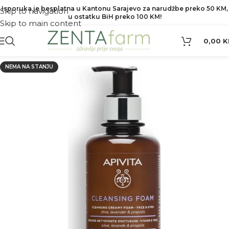
Isporuka je besplatna u Kantonu Sarajevo za narudžbe preko 50 KM,
Skip to navigation
u ostatku BiH preko 100 KM!
Skip to main content
0,00
K
NEMA NA STANJU