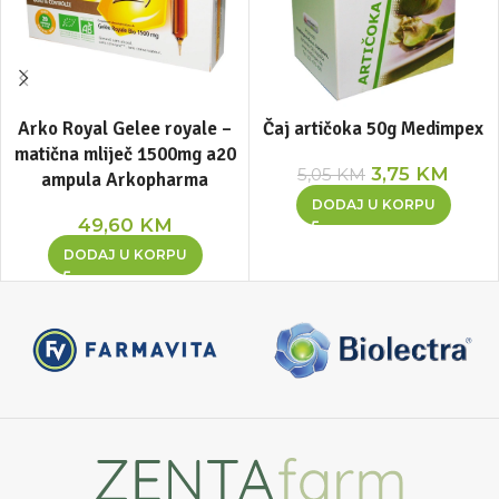
Arko Royal Gelee royale –
Čaj artičoka 50g Medimpex
matična mliječ 1500mg a20
3,75
KM
5,05
KM
ampula Arkopharma
DODAJ U KORPU
49,60
KM
DODAJ U KORPU