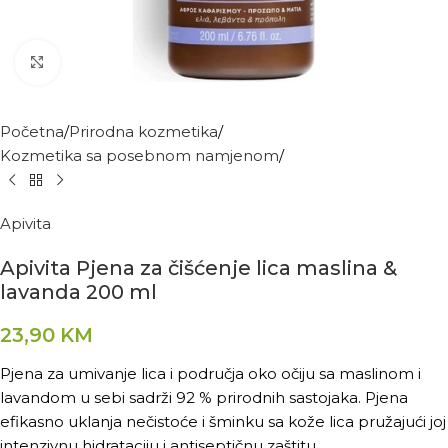
Kliknite za povećanje
Početna
Prirodna kozmetika
Kozmetika sa posebnom namjenom
Apivita
Apivita Pjena za čišćenje lica maslina &
lavanda 200 ml
23,90
KM
Pjena za umivanje lica i područja oko očiju sa maslinom i
lavandom u sebi sadrži 92 % prirodnih sastojaka. Pjena
efikasno uklanja nečistoće i šminku sa kože lica pružajući joj
intenzivnu hidrataciju i antiseptičnu zaštitu.