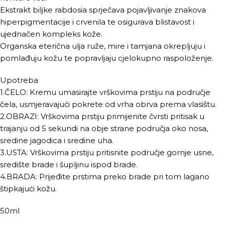
Ekstrakt biljke rabdosia sprječava pojavljivanje znakova
hiperpigmentacije i crvenila te osigurava blistavost i
ujednačen kompleks kože.
Organska eterična ulja ruže, mire i tamjana okrepljuju i
pomlađuju kožu te popravljaju cjelokupno raspoloženje.
Upotreba
1.ČELO: Kremu umasirajte vrškovima prstiju na područje
čela, usmjeravajući pokrete od vrha obrva prema vlasištu.
2.OBRAZI: Vrškovima prstiju primijenite čvrsti pritisak u
trajanju od 5 sekundi na obje strane područja oko nosa,
sredine jagodica i sredine uha.
3.USTA: Vrškovima prstiju pritisnite područje gornje usne,
središte brade i šupljinu ispod brade.
4.BRADA: Prijeđite prstima preko brade pri tom lagano
štipkajući kožu.
50ml