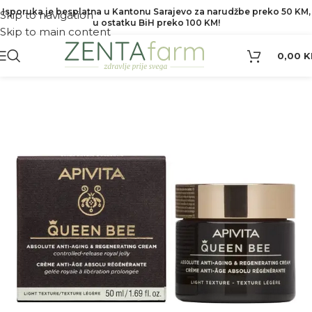
Isporuka je besplatna u Kantonu Sarajevo za narudžbe preko 50 KM,
Skip to navigation
u ostatku BiH preko 100 KM!
Skip to main content
0,00
K