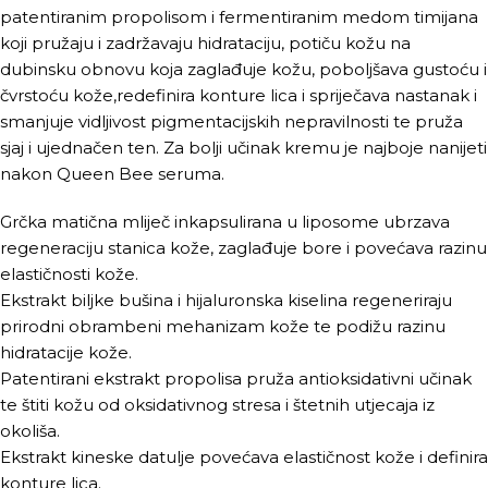
patentiranim propolisom i fermentiranim medom timijana
koji pružaju i zadržavaju hidrataciju, potiču kožu na
dubinsku obnovu koja zaglađuje kožu, poboljšava gustoću i
čvrstoću kože,redefinira konture lica i spriječava nastanak i
smanjuje vidljivost pigmentacijskih nepravilnosti te pruža
sjaj i ujednačen ten. Za bolji učinak kremu je najboje nanijeti
nakon Queen Bee seruma.
Grčka matična mliječ inkapsulirana u liposome ubrzava
regeneraciju stanica kože, zaglađuje bore i povećava razinu
elastičnosti kože.
Ekstrakt biljke bušina i hijaluronska kiselina regeneriraju
prirodni obrambeni mehanizam kože te podižu razinu
hidratacije kože.
Patentirani ekstrakt propolisa pruža antioksidativni učinak
te štiti kožu od oksidativnog stresa i štetnih utjecaja iz
okoliša.
Ekstrakt kineske datulje povećava elastičnost kože i definira
konture lica.