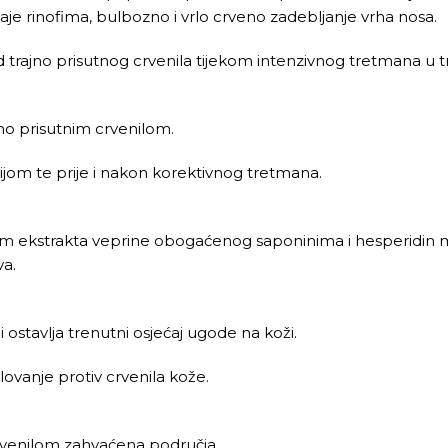
taje rinofima, bulbozno i vrlo crveno zadebljanje vrha nosa.
ajno prisutnog crvenila tijekom intenzivnog tretmana u tr
jno prisutnim crvenilom.
pijom te prije i nakon korektivnog tretmana.
lovanjem ekstrakta veprine obogaćenog saponinima i hesper
va.
i ostavlja trenutni osjećaj ugode na koži.
ovanje protiv crvenila kože.
crvenilom zahvaćena područja.