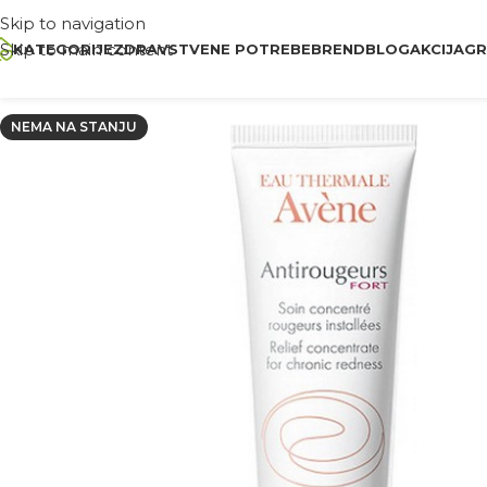
Skip to navigation
Skip to main content
KATEGORIJE
ZDRAVSTVENE POTREBE
BREND
BLOG
AKCIJA
GR
NEMA NA STANJU