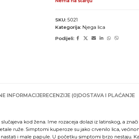
Nema na stanju
SKU:
5021
Kategorija:
Njega lica
Podijeli:
E INFORMACIJE
RECENZIJE (0)
DOSTAVA I PLAĆANJE
i slučajeva kod žena. Ime rozaceja dolazi iz latinskog, a znač
ale ruže. Simptomi kuperoze su jako crvenilo lica, većinom n
u nastati i male papule. U početku simptomi brzo nestaju. K