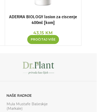
ADERMA BIOLOGY losion za ciscenje
ADERMA Epith
400ml [kom]
4
43,15
KM
38,80
PROČITAJ VIŠE
DOD
NAŠE RADNJE
Mula Mustafe Bašeskije
(Markale)