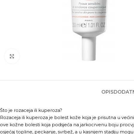
Kliknite za povećanje
OPIS
DODATN
Što je rozaceja ili kuperoza?
Rozaceja ili kuperoza je bolest kože koja je prisutna u većin
ove kožne bolesti koja podsjeća na jarkocrvenu boju procvjet
osjećaj topline, peckanje, svrbež, a u kasnijem stadiju mog