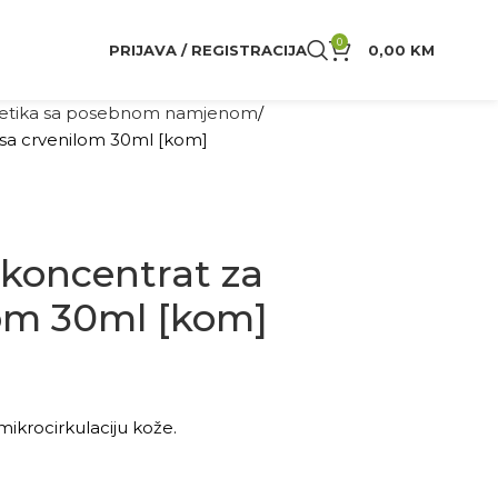
0
PRIJAVA / REGISTRACIJA
0,00
KM
tika sa posebnom namjenom
sa crvenilom 30ml [kom]
koncentrat za
lom 30ml [kom]
 mikrocirkulaciju kože.