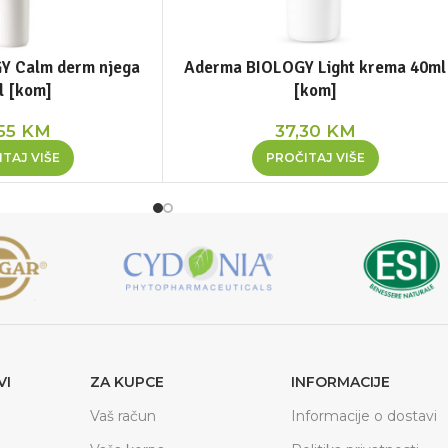
Y Calm derm njega
Aderma BIOLOGY Light krema 40ml
l [kom]
[kom]
,55
KM
37,30
KM
TAJ VIŠE
PROČITAJ VIŠE
VI
ZA KUPCE
INFORMACIJE
Vaš račun
Informacije o dostavi