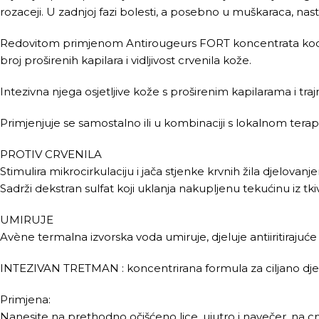
rozaceji. U zadnjoj fazi bolesti, a posebno u muškaraca, nas
Redovitom primjenom Antirougeurs FORT koncentrata kod tr
broj proširenih kapilara i vidljivost crvenila kože.
Intezivna njega osjetljive kože s proširenim kapilarama i tra
Primjenjuje se samostalno ili u kombinaciji s lokalnom tera
PROTIV CRVENILA
Stimulira mikrocirkulaciju i jača stjenke krvnih žila dje
Sadrži dekstran sulfat koji uklanja nakupljenu tekućinu iz tki
UMIRUJE
Avène termalna izvorska voda umiruje, djeluje antiiritirajuće 
INTEZIVAN TRETMAN : koncentrirana formula za ciljano djel
Primjena:
Nanesite na prethodno očišćeno lice, ujutro i navečer, na 