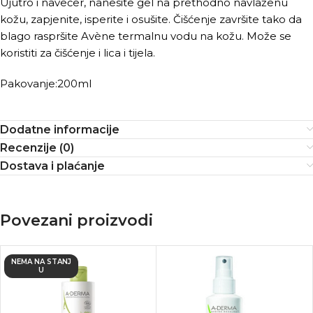
Ujutro i navečer, nanesite gel na prethodno navlaženu
kožu, zapjenite, isperite i osušite. Čišćenje završite tako da
blago raspršite Avène termalnu vodu na kožu. Može se
koristiti za čišćenje i lica i tijela.
Pakovanje:200ml
Dodatne informacije
Recenzije (0)
Dostava i plaćanje
Povezani proizvodi
NEMA NA STANJ
U