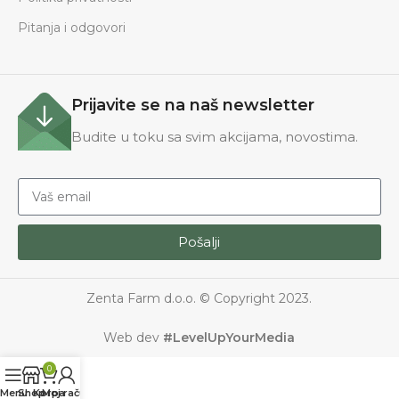
Pitanja i odgovori
Prijavite se na naš newsletter
Budite u toku sa svim akcijama, novostima.
Pošalji
Zenta Farm d.o.o. © Copyright 2023.
Web dev
#LevelUpYourMedia
0
Menu
Shop
Korpa
Moj račun