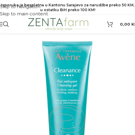
Isporuka je besplatna u Kantonu Sarajevo za narudžbe preko 50 KM,
Skip to navigation
u ostatku BiH preko 100 KM!
Skip to main content
0,00
K