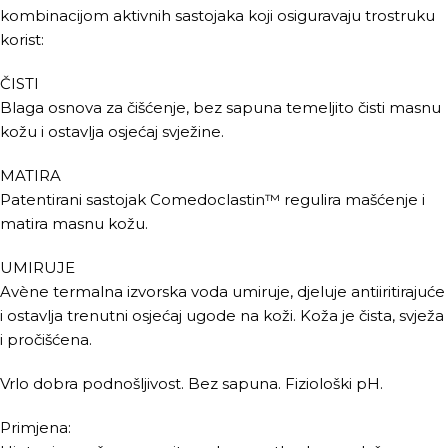
kombinacijom aktivnih sastojaka koji osiguravaju trostruku
korist:
ČISTI
Blaga osnova za čišćenje, bez sapuna temeljito čisti masnu
kožu i ostavlja osjećaj svježine.
MATIRA
Patentirani sastojak Comedoclastin™ regulira mašćenje i
matira masnu kožu.
UMIRUJE
Avène termalna izvorska voda umiruje, djeluje antiiritirajuće
i ostavlja trenutni osjećaj ugode na koži. Koža je čista, svježa
i pročišćena.
Vrlo dobra podnošljivost. Bez sapuna. Fiziološki pH.
Primjena: