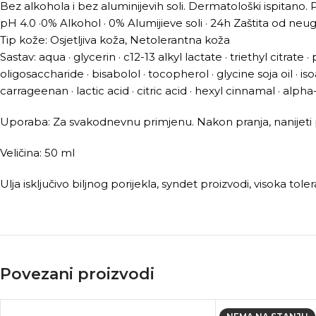
Bez alkohola i bez aluminijevih soli. Dermatološki ispitano. 
pH 4.0 ·0% Alkohol · 0% Alumijieve soli · 24h Zaštita od neu
Tip kože: Osjetljiva koža, Netolerantna koža
Sastav: aqua · glycerin · c12-13 alkyl lactate · triethyl citrat
oligosaccharide · bisabolol · tocopherol · glycine soja oil · 
carrageenan · lactic acid · citric acid · hexyl cinnamal · alph
Uporaba: Za svakodnevnu primjenu. Nakon pranja, nanijeti
Veličina: 50 ml
Ulja isključivo biljnog porijekla, syndet proizvodi, visoka to
Povezani proizvodi