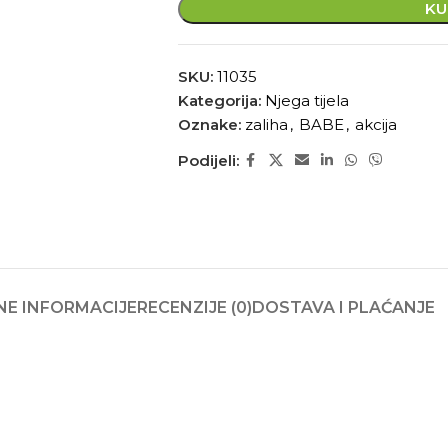
KU
SKU:
11035
Kategorija:
Njega tijela
Oznake:
zaliha
,
BABE
,
akcija
Podijeli:
E INFORMACIJE
RECENZIJE (0)
DOSTAVA I PLAĆANJE