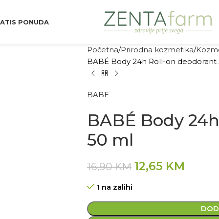
ATIS PONUDA
Početna
Prirodna kozmetika
Kozme
BABÉ Body 24h Roll-on deodorant 
BABE
BABÉ Body 24h 
50 ml
12,65
KM
16,90
KM
1 na zalihi
DOD