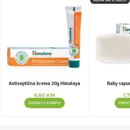
NEMA NA STANJU
Antiseptična krema 20g Himalaya
Baby sapu
6,60
KM
1,
DODAJ U KORPU
PROČI