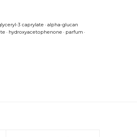
lyglyceryl-3 caprylate · alpha-glucan
itrate · hydroxyacetophenone · parfum ·