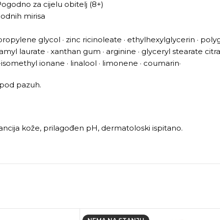
Pogodno za cijelu obitelj (8+)
godnih mirisa
e · propylene glycol · zinc ricinoleate · ethylhexylglycerin · po
isoamyl laurate · xanthan gum · arginine · glyceryl stearate c
a-isomethyl ionane · linalool · limonene · coumarin·
 pod pazuh.
lerancija kože, prilagođen pH, dermatoloski ispitano.