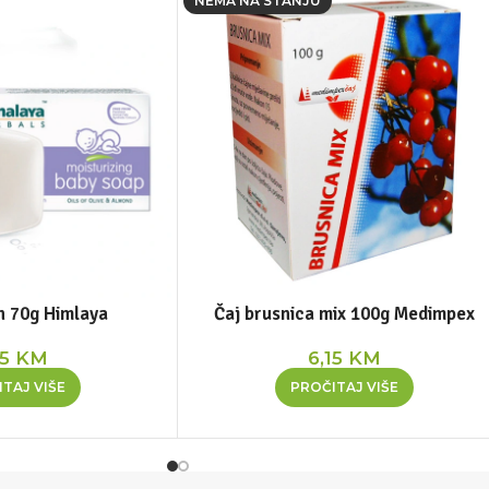
NEMA NA STANJU
n 70g Himlaya
Čaj brusnica mix 100g Medimpex
75
KM
6,15
KM
TAJ VIŠE
PROČITAJ VIŠE