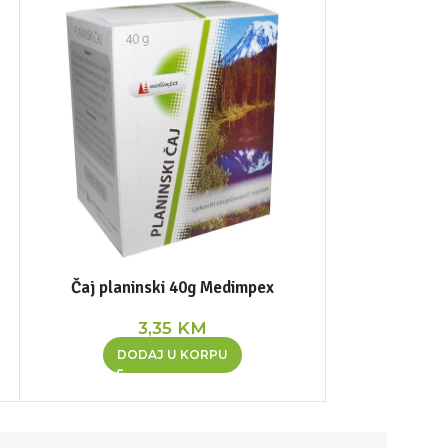
Čaj planinski 40g Medimpex
Complete care 
75m
3,35
KM
DODAJ U KORPU
DOD