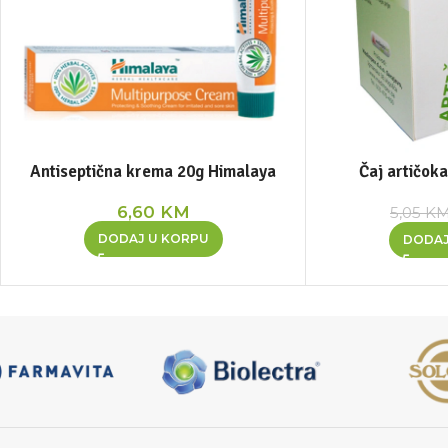
Antiseptična krema 20g Himalaya
Čaj artičok
6,60
KM
5,05
K
DODAJ U KORPU
DODAJ