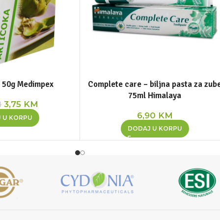
a 50g Medimpex
Complete care – biljna pasta za zub
75ml Himalaya
3,75
KM
M
6,90
KM
 U KORPU
DODAJ U KORPU