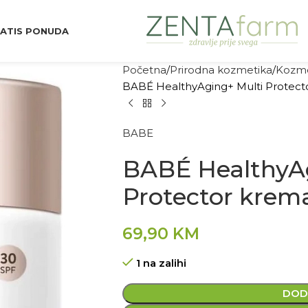
ATIS PONUDA
Početna
Prirodna kozmetika
Kozme
BABÉ HealthyAging+ Multi Protect
BABE
BABÉ HealthyA
Protector krem
69,90
KM
1 na zalihi
DOD