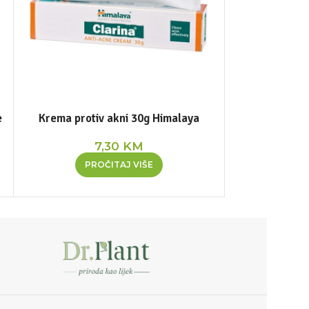
e
Krema protiv akni 30g Himalaya
Nim gel za um
7,30
KM
PROČITAJ VIŠE
DOD