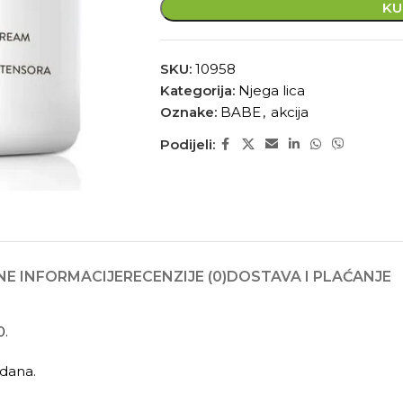
KU
SKU:
10958
Kategorija:
Njega lica
Oznake:
BABE
,
akcija
Podijeli:
E INFORMACIJE
RECENZIJE (0)
DOSTAVA I PLAĆANJE
0.
 dana.