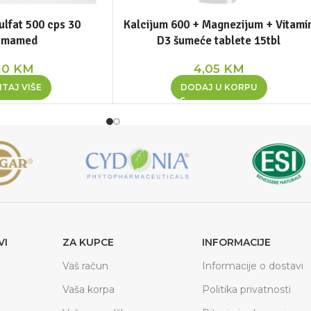
lfat 500 cps 30
Kalcijum 600 + Magnezijum + Vitami
rmamed
D3 šumeće tablete 15tbl
10
KM
4,05
KM
TAJ VIŠE
DODAJ U KORPU
VI
ZA KUPCE
INFORMACIJE
Vaš račun
Informacije o dostavi
Vaša korpa
Politika privatnosti