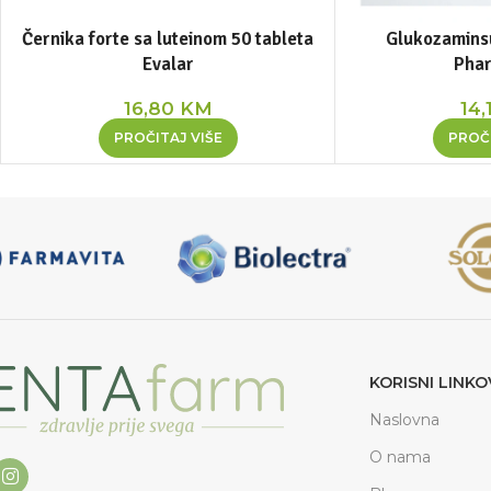
Černika forte sa luteinom 50 tableta
Glukozaminsu
Evalar
Pha
16,80
KM
14,
PROČITAJ VIŠE
PROČI
KORISNI LINKO
Naslovna
O nama