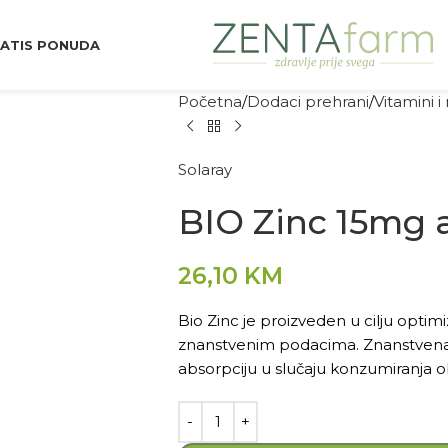
ATIS PONUDA
Početna
Dodaci prehrani
Vitamini i
Solaray
BIO Zinc 15mg 
26,10
KM
Bio Zinc je proizveden u cilju opti
znanstvenim podacima. Znanstvena i
absorpciju u slučaju konzumiranja ob