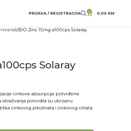
0
PRIJAVA / REGISTRACIJA
0,00
KM
 minerali
BIO Zinc 15mg a100cps Solaray
a100cps Solaray
mizacije cinkove absorpcije potvrđene
straživanja potvrdila su ubrzanu
lika cinkovog pikolinata i cinkovog citrata.