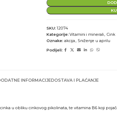
DOD
KU
SKU:
12074
Kategorije:
Vitamini i minerali
,
Cink
Oznake:
akcija
,
Sniženje u aprilu
Podijeli:
DODATNE INFORMACIJE
DOSTAVA I PLAĆANJE
cinka u obliku cinkovog pikolinata, te vitamina B6 koji poja