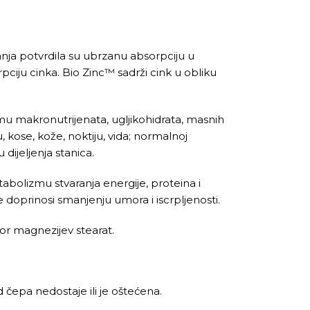
nja potvrdila su ubrzanu absorpciju u
pciju cinka. Bio Zinc™ sadrži cink u obliku
 makronutrijenata, ugljikohidrata, masnih
, kose, kože, noktiju, vida; normalnoj
 dijeljenja stanica.
abolizmu stvaranja energije, proteina i
e doprinosi smanjenju umora i iscrpljenosti.
tor magnezijev stearat.
 čepa nedostaje ili je oštećena.