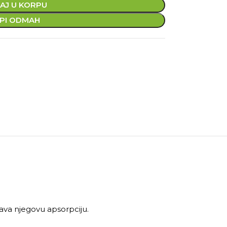
AJ U KORPU
PI ODMAH
čava njegovu apsorpciju.