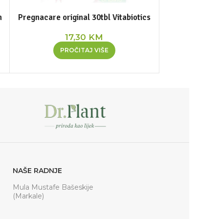
n
Pregnacare original 30tbl Vitabiotics
Tečni kalcij i 
17,30
KM
4
PROČITAJ VIŠE
PR
NAŠE RADNJE
Mula Mustafe Bašeskije
(Markale)