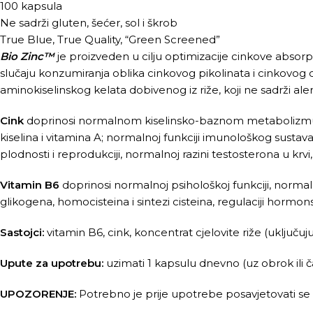
100 kapsula
Ne sadrži gluten, šećer, sol i škrob
True Blue, True Quality, “Green Screened”
Bio Zinc™
je proizveden u cilju optimizacije cinkove abso
slučaju konzumiranja oblika cinkovog pikolinata i cinkovog c
aminokiselinskog kelata dobivenog iz riže, koji ne sadrži a
Cink
doprinosi normalnom kiselinsko-baznom metabolizmu, 
kiselina i vitamina A; normalnoj funkciji imunološkog sustava
plodnosti i reprodukciji, normalnoj razini testosterona u krvi
Vitamin B6
doprinosi normalnoj psihološkoj funkciji, norma
glikogena, homocisteina i sintezi cisteina, regulaciji hormo
Sastojci:
vitamin B6, cink, koncentrat cjelovite riže (uključu
Upute za upotrebu:
uzimati 1 kapsulu dnevno (uz obrok ili č
UPOZORENJE:
Potrebno je prije upotrebe posavjetovati se s