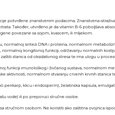
rpcije potvrđene znanstvenim podacima. Znanstvena istraživa
itrata. Također, utvrđeno je da vitamin B-6 poboljšava absor
lergene povezane sa sojom, kvascem, ili mlijekom.
normalnoj sintezi DNA i proteina, normalnom metabolizmu
, normalnoj kongitivnoj funkciji, održavanju normalnih kostiju
, zaštiti stanica od oksidativnog stresa te ima ulogu u procesu
lnoj funkciji imunološkog i živčanog sustava, normalnom met
nske aktivnosti, normalnom stvaranju crvenih krvnih stanica t
jući perikarp, klicu i endosperm), želatinska kapsula, emulga
ašu vode) ili po preporuci stručne osobe.
a stručnom osobom. Ne koristiti ako zaštitna ovojnica ispod